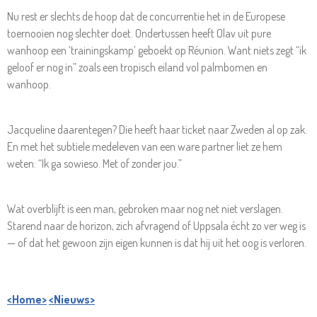
Nu rest er slechts de hoop dat de concurrentie het in de Europese
toernooien nog slechter doet. Ondertussen heeft Olav uit pure
wanhoop een ‘trainingskamp’ geboekt op Réunion. Want niets zegt “ik
geloof er nog in” zoals een tropisch eiland vol palmbomen en
wanhoop.
Jacqueline daarentegen? Die heeft haar ticket naar Zweden al op zak.
En met het subtiele medeleven van een ware partner liet ze hem
weten: “Ik ga sowieso. Met of zonder jou.”
Wat overblijft is een man, gebroken maar nog net niet verslagen.
Starend naar de horizon, zich afvragend of Uppsala écht zo ver weg is
— of dat het gewoon zijn eigen kunnen is dat hij uit het oog is verloren.
<Home>
<Nieuws>