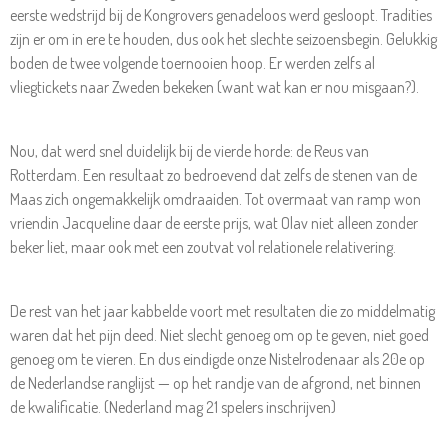
eerste wedstrijd bij de Kongrovers genadeloos werd gesloopt. Tradities
zijn er om in ere te houden, dus ook het slechte seizoensbegin. Gelukkig
boden de twee volgende toernooien hoop. Er werden zelfs al
vliegtickets naar Zweden bekeken (want wat kan er nou misgaan?).
Nou, dat werd snel duidelijk bij de vierde horde: de Reus van
Rotterdam. Een resultaat zo bedroevend dat zelfs de stenen van de
Maas zich ongemakkelijk omdraaiden. Tot overmaat van ramp won
vriendin Jacqueline daar de eerste prijs, wat Olav niet alleen zonder
beker liet, maar ook met een zoutvat vol relationele relativering.
De rest van het jaar kabbelde voort met resultaten die zo middelmatig
waren dat het pijn deed. Niet slecht genoeg om op te geven, niet goed
genoeg om te vieren. En dus eindigde onze Nistelrodenaar als 20e op
de Nederlandse ranglijst — op het randje van de afgrond, net binnen
de kwalificatie. (Nederland mag 21 spelers inschrijven)