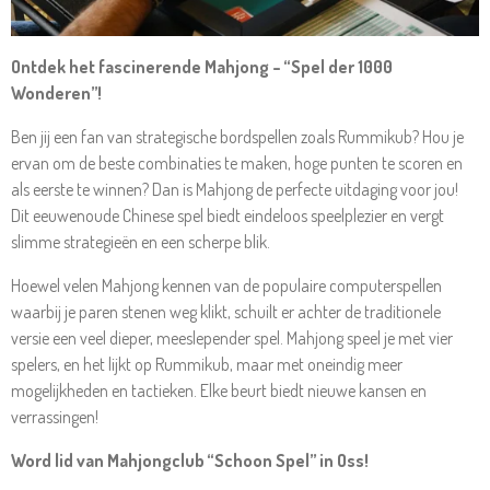
Ontdek het fascinerende Mahjong – “Spel der 1000
Wonderen”!
Ben jij een fan van strategische bordspellen zoals Rummikub? Hou je
ervan om de beste combinaties te maken, hoge punten te scoren en
als eerste te winnen? Dan is Mahjong de perfecte uitdaging voor jou!
Dit eeuwenoude Chinese spel biedt eindeloos speelplezier en vergt
slimme strategieën en een scherpe blik.
Hoewel velen Mahjong kennen van de populaire computerspellen
waarbij je paren stenen weg klikt, schuilt er achter de traditionele
versie een veel dieper, meeslepender spel. Mahjong speel je met vier
spelers, en het lijkt op Rummikub, maar met oneindig meer
mogelijkheden en tactieken. Elke beurt biedt nieuwe kansen en
verrassingen!
Word lid van Mahjongclub “Schoon Spel” in Oss!