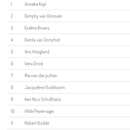
1
Anneke Keyl
2
Dimphy van Grinsven
3
Eveline Broers
4
Gerda van Oorschot
5
Ans Hoogland
6
Vera Drost
7
Ria van der putten
8
Jacqueline Oudshoorn
9
Ken Nico Schultheiss
10
Hilde Pevernagie
11
Robert Bodde