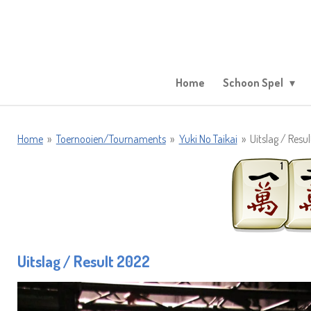
Ga
direct
naar
de
hoofdinhoud
Home
Schoon Spel
Home
»
Toernooien/Tournaments
»
Yuki No Taikai
»
Uitslag / Resu
Uitslag / Result 2022