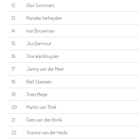
12
Olav Sommers
13
Marieke Verheyden
14
Ivar Bouwman
15
Jos Dermout
16
Tine Weckhuyzen
17
Janny van der Meer
18
Bert Claessen
19
Trees Meijer
20
Martin van Thiel
21
Cees van den Brink
22
Yvonne van der Heide