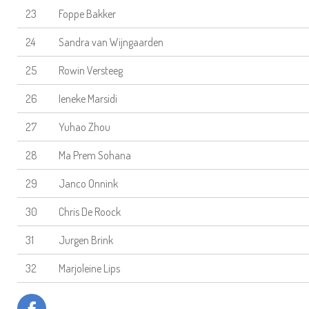
23
Foppe Bakker
24
Sandra van Wijngaarden
25
Rowin Versteeg
26
Ieneke Marsidi
27
Yuhao Zhou
28
Ma Prem Sohana
29
Janco Onnink
30
Chris De Roock
31
Jurgen Brink
32
Marjoleine Lips