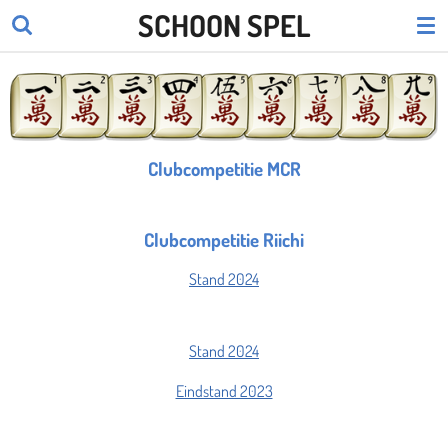
SCHOON SPEL
Ga
direct
naar
de
hoofdinhoud
Clubcompetitie MCR
Clubcompetitie Riichi
Stand 2024
Stand 2024
Eindstand 2023