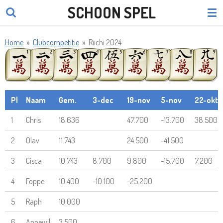
SCHOON SPEL
Ga
direct
naar
Home
»
Clubcompetitie
»
Riichi 2024
de
hoofdinhoud
Pl
Naam
Gem.
3-dec
19-nov
5-nov
22-okt
1
Chris
18.636
47.700
-13.700
38.500
2
Olav
11.743
24.500
-41.500
3
Cisca
10.743
8.700
9.800
-15.700
7.200
4
Foppe
10.400
-10.100
-25.200
5
Raph
10.000
6
Annewil
3.500