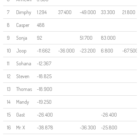
7
Dimphy
1.294
37.400
-49.000
33.300
21.800
8
Casper
488
9
Sonja
92
51.700
83.000
10
Joop
-11.662
-36.000
-23.200
6.800
-67.500
11
Sohana
-12.367
12
Steven
-18.825
13
Thomas
-18.900
14
Mandy
-19.250
15
Gast
-26.400
-26.400
16
Mr. X
-38.878
-36.300
-25.800