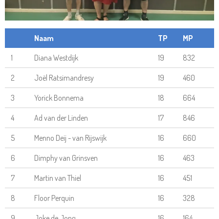
Naam
TP
MP
1
Diana Westdijk
19
832
2
Joël Ratsimandresy
19
460
3
Yorick Bonnema
18
664
4
Ad van der Linden
17
846
5
Menno Deij - van Rijswijk
16
660
6
Dimphy van Grinsven
16
463
7
Martin van Thiel
16
451
8
Floor Perquin
16
328
9
Joke de Jong
16
164