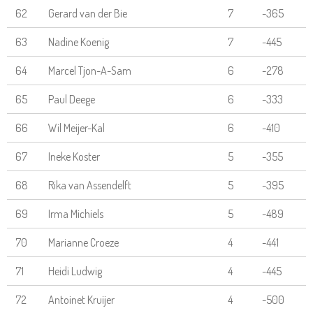
62
Gerard van der Bie
7
-365
63
Nadine Koenig
7
-445
64
Marcel Tjon-A-Sam
6
-278
65
Paul Deege
6
-333
66
Wil Meijer-Kal
6
-410
67
Ineke Koster
5
-355
68
Rika van Assendelft
5
-395
69
Irma Michiels
5
-489
70
Marianne Croeze
4
-441
71
Heidi Ludwig
4
-445
72
Antoinet Kruijer
4
-500