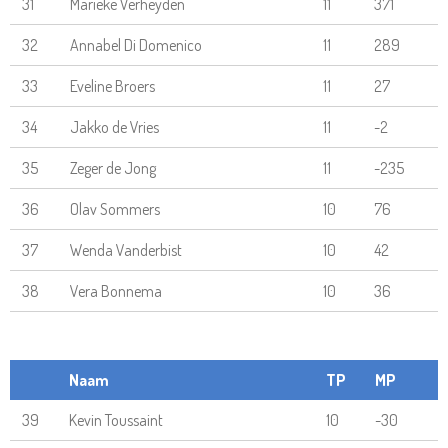
31
Marieke Verheyden
11
371
32
Annabel Di Domenico
11
289
33
Eveline Broers
11
27
34
Jakko de Vries
11
-2
35
Zeger de Jong
11
-235
36
Olav Sommers
10
76
37
Wenda Vanderbist
10
42
38
Vera Bonnema
10
36
Naam
TP
MP
39
Kevin Toussaint
10
-30