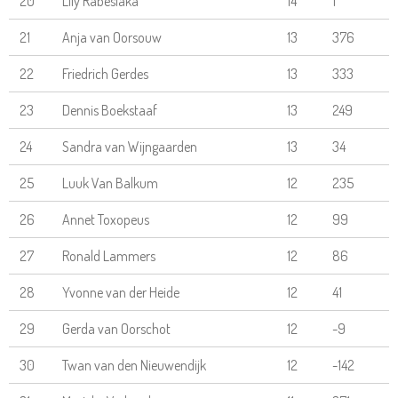
20
Lily Rabesiaka
14
1
21
Anja van Oorsouw
13
376
22
Friedrich Gerdes
13
333
23
Dennis Boekstaaf
13
249
24
Sandra van Wijngaarden
13
34
25
Luuk Van Balkum
12
235
26
Annet Toxopeus
12
99
27
Ronald Lammers
12
86
28
Yvonne van der Heide
12
41
29
Gerda van Oorschot
12
-9
30
Twan van den Nieuwendijk
12
-142