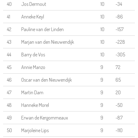
40
Jos Dermout
10
-34
41
Anneke Keyl
10
-86
42
Pauline van der Linden
10
-157
43
Marjan van den Nieuwendijk
10
-228
44
Barry de Vos
10
-305
45
Annie Manzo
9
72
46
Oscar van den Nieuwendijk
9
65
47
Martin Dam
9
20
48
Hanneke Morel
9
-50
49
Erwan de Kergommeaux
9
-87
50
Marjoleine Lips
9
-110