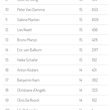
10
Peter Van Damme
15
653
11
Sabine Manten
15
609
12
Lies Naert
15
456
13
Bruno Manzo
15
428
14
Eric van Balkum
15
297
15
Heike Schäfer
15
192
16
Anton Kösters
14
431
17
Benjamin Kam
14
382
18
Christiane d'Angelo
14
325
19
Chris De Roock
14
192