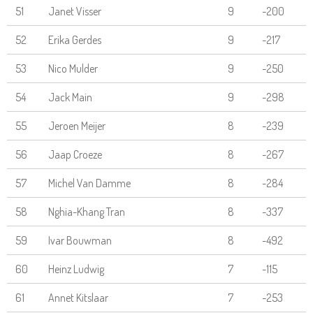
51
Janet Visser
9
-200
52
Erika Gerdes
9
-217
53
Nico Mulder
9
-250
54
Jack Main
9
-298
55
Jeroen Meijer
8
-239
56
Jaap Croeze
8
-267
57
Michel Van Damme
8
-284
58
Nghia-Khang Tran
8
-337
59
Ivar Bouwman
8
-492
60
Heinz Ludwig
7
-115
61
Annet Kitslaar
7
-253