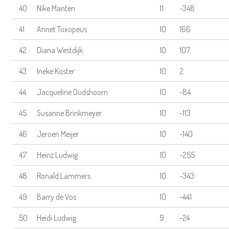
40
Nike Manten
11
-348
41
Annet Toxopeus
10
166
42
Diana Westdijk
10
107
43
Ineke Koster
10
2
44
Jacqueline Oudshoorn
10
-84
45
Susanne Brinkmeyer
10
-113
46
Jeroen Meijer
10
-140
47
Heinz Ludwig
10
-255
48
Ronald Lammers
10
-343
49
Barry de Vos
10
-441
50
Heidi Ludwig
9
-24