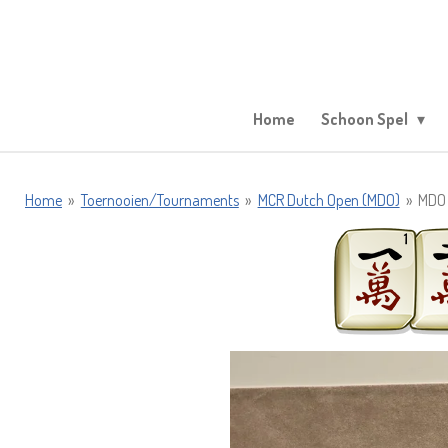
Ga
direct
naar
de
hoofdinhoud
Home
Schoon Spel
Home
»
Toernooien/Tournaments
»
MCR Dutch Open (MDO)
»
MDO