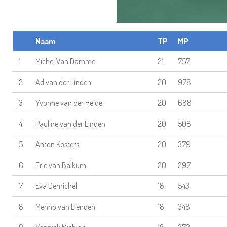
Naam
TP
MP
1
Michel Van Damme
21
757
2
Ad van der Linden
20
978
3
Yvonne van der Heide
20
688
4
Pauline van der Linden
20
508
5
Anton Kösters
20
379
6
Eric van Balkum
20
297
7
Eva Demichel
18
543
8
Menno van Lienden
18
348