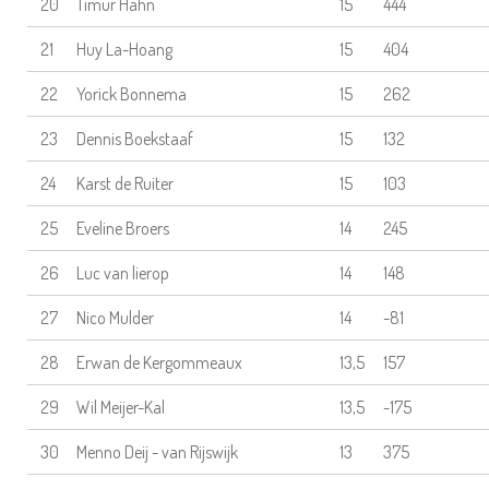
20
Timur Hahn
15
444
21
Huy La-Hoang
15
404
22
Yorick Bonnema
15
262
23
Dennis Boekstaaf
15
132
24
Karst de Ruiter
15
103
25
Eveline Broers
14
245
26
Luc van lierop
14
148
27
Nico Mulder
14
-81
28
Erwan de Kergommeaux
13,5
157
29
Wil Meijer-Kal
13,5
-175
30
Menno Deij - van Rijswijk
13
375