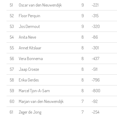
51
Oscar van den Nieuwendijk
9
-221
52
Floor Perquin
9
-315
53
Jos Dermout
9
-320
54
Anita Neve
8
-86
55
Annet Kitslaar
8
-301
56
Vera Bonnema
8
-437
57
Jaap Croeze
8
-511
58
Erika Gerdes
8
-796
59
Marcel Tjon-A-Sam
8
-800
60
Marjan van den Nieuwendijk
7
-92
61
Zeger de Jong
7
-254