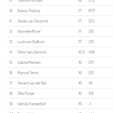
9
Yannick Michiels
18
273
10
Ksenia Trishina
17
673
11
Gerda van Oorschot
17
523
12
Hanneke Morel
17
351
13
Luuk van Balkum
17
331
14
Peter Van Damme
16,5
438
15
Sabine Manten
16
571
16
Manuel Tertre
16
521
17
Gerard van der Bie
16
141
18
Elke Pünjer
16
128
19
Wenda Vanderbist
16
-1