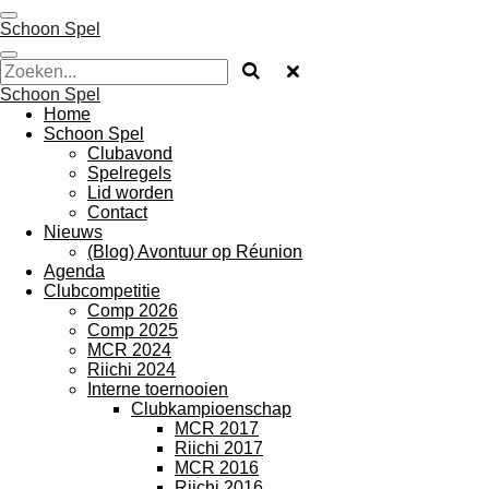
Ga
Schoon Spel
direct
naar
de
Schoon Spel
hoofdinhoud
Home
Schoon Spel
Clubavond
Spelregels
Lid worden
Contact
Nieuws
(Blog) Avontuur op Réunion
Agenda
Clubcompetitie
Comp 2026
Comp 2025
MCR 2024
Riichi 2024
Interne toernooien
Clubkampioenschap
MCR 2017
Riichi 2017
MCR 2016
Riichi 2016