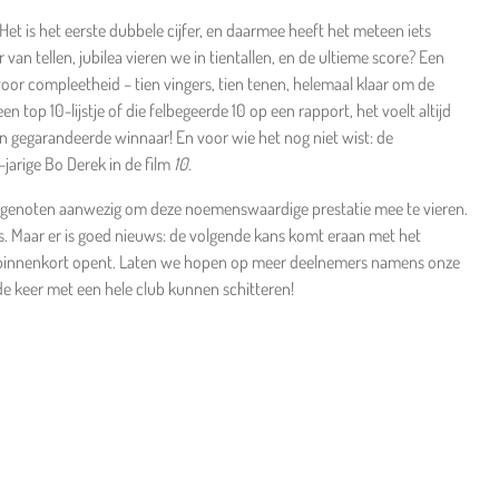
! Het is het eerste dubbele cijfer, en daarmee heeft het meteen iets
van tellen, jubilea vieren we in tientallen, en de ultieme score? Een
voor compleetheid – tien vingers, tien tenen, helemaal klaar om de
 top 10-lijstje of die felbegeerde 10 op een rapport, het voelt altijd
 een gegarandeerde winnaar! En voor wie het nog niet wist: de
-jarige Bo Derek in de film
10.
ubgenoten aanwezig om deze noemenswaardige prestatie mee te vieren.
s. Maar er is goed nieuws: de volgende kans komt eraan met het
g binnenkort opent. Laten we hopen op meer deelnemers namens onze
de keer met een hele club kunnen schitteren!