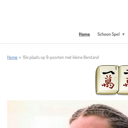
Ga
direct
naar
de
hoofdinhoud
Home
Schoon Spel
Home
»
10e plaats op 9-poorten met kleine 8erstand