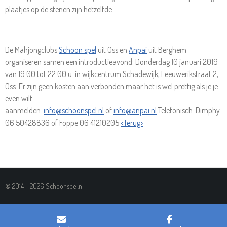
plaatjes op de stenen zijn hetzelfde.
De Mahjongclubs
Schoon spel
uit Oss en
Anpai
uit Berghem
organiseren samen een introductieavond: Donderdag 10 januari 2019
van 19.00 tot 22.00 u. in wijkcentrum Schadewijk, Leeuwerikstraat 2,
Oss. Er zijn geen kosten aan verbonden maar het is wel prettig als je je
even wilt
aanmelden:
info@schoonspel.nl
of
info@anpai.nl
Telefonisch: Dimphy
06 50428836 of Foppe 06 41210205
<Terug>
© 2014 - 2026 Schoonspel.nl