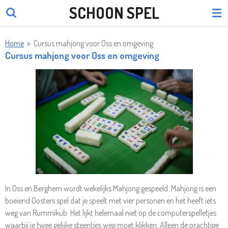
SCHOON SPEL
Ga
direct
naar
Home
»
Cursus mahjong voor Oss en omgeving
de
Cursus mahjong voor Oss en omgeving
hoofdinhoud
In Oss en Berghem wordt wekelijks Mahjong gespeeld. Mahjong is een
boeiend Oosters spel dat je speelt met vier personen en het heeft iets
weg van Rummikub. Het lijkt helemaal niet op de computerspelletjes
waarbij je twee gelijke steentjes weg moet klikken. Alleen de prachtige