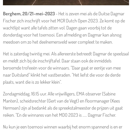
Berghem, 20/21-mei-2023
- Het is zeven mei als de Duitse Dagmar
Fischer zich inschrijft voor het MCR Dutch Open 2023. Ze komt op de
wachtlijst want alle tafels zitten vol. Dagen gaan voorbij tot de
donderdag voor het toernooi. Een afmelding en Dagmar kan alsnog
meedoen om zo het deelnemersveld weer compleet te maken.
Het is zaterdag twintig mei. Als allereerste betreedt Dagmar de speelzaal
en meldt zich bij de inschrijftafel. Daar staan ook de inmiddels
beroemde trofeeën voor de winnaars. "Daar gaat er eentje van mee
naar Duitsland" klinkt het vastberaden. "Het liefst die voor de derde
plaats, want die is zo lekker klein".
Zondagmiddag, 16:15 uur. Alle vrijwilligers, EMA observer (Sabine
Manten), scheidsrechter (Gert van de Vegt) en floormanager (Kees
Hermsen) zijn al bedankt als de spreekstalmeester de prijzen uit gaat
reiken. "En de winnares van het MDO 2023 is ..... Dagmar Fischer.
Nu kun je een toernooi winnen waarbij het enorm spannend is en er