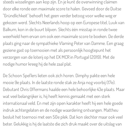
steeds wisselingen aan kop zijn. En je kunt de overwinning claimen
door elke ronde een maximale score te halen. Gevoed door de Duitse
"Gründlichkeit" behoeft het geen verder betoog voor welke weg er
gekozen werd. Slechts Neerlands hoop op een Europese titel, Luuk van
Balkum, kon in de buurt blijven. Slechts één misstap in ronde twee
weerhield hem ervan om ook een maximale score te boeken. De derde
plaats ging naar de sympathieke Vlaming Peter van Damme. Een graag
geziene gast op toernooien met als persoonlijk hoogtepunt het
verzorgen van de loterij op het EK MCR in Portugal (2019). Met de
nodige humor kreeg hij de hele zaal plat.
De Schoon Spel'lers lieten ook zich horen. Dimphy pakte een hele
mooie 9e plaats. In de laatste ronde stak ze Anja nog voorbij (17e).
Debutant Chris Offermans haalde een hele behoorlijke 43e plaats. Maar
wat veel belangrijker is, hij heeft kennis gemaakt met een sterk
internationaal veld. En met zijn open karakter heeft hij een hele goede
indruk achtergelaten en de nodige waardering ontvangen. Mattheu
besluit het toernooi met een 50e plek. Dat kon slechter maar ook veel
beter. Gelukkig is hij de laatste die zich druk maakt over de uitslag van