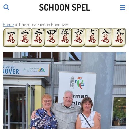
SCHOON SPEL
Ga
direct
naar
Home
»
Drie musketiers in Hannover
de
hoofdinhoud