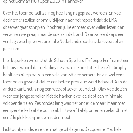
op het German MCR Open 2023 in Hannover.
Over het toernooi zelf zal nog heel lang nagepraat worden. En veel
deelnemers zullen enorm uitkijken naar het rapport dat de EMA-
observer gaat schrijven. Mochten jullie er meer over willen lezen dan
verwijzen we graag naar de site van de bond. Daar zal eerdaags een
verslag verschijnen waarbij alle Nederlandse spelers de revue zullen
passeren.
Hier beperken we ons tot de Schoon Spel'lers. En "beperken" is meteen
het juiste woord dat de lading dekt wat de prestaties betreft. Dimphy
haalt een 40e plaats in een veld van 56 deelnemers. Er zijn wel eens
toernooien geweest dat er een betere prestatie werd behaald. Aan de
andere kant, het is nog een week of zeven tot het EK. Olav voelde zich
weer een jonge scholier. Met de hakken over de sloot een minimale
voldoende halen. Zes rondes lang was het onder de maat. Maar met
een ijzersterke laatste pot haalt hij twaalf tafelpunten en belandt met
een 31e plek keurig in de middenmoot.
Lichtpuntje in deze verder matige uitslagen is Jacqueline. Met hele