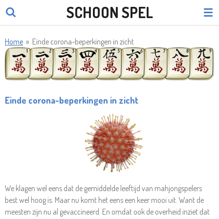
SCHOON SPEL
Ga
direct
naar
Home
»
Einde corona-beperkingen in zicht
de
hoofdinhoud
Einde corona-beperkingen in zicht
We klagen wel eens dat de gemiddelde leeftijd van mahjongspelers
best wel hoog is. Maar nu komt het eens een keer mooi uit. Want de
meesten zijn nu al gevaccineerd. En omdat ook de overheid inziet dat