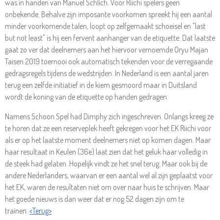
was in handen van Manuel Schlich. Voor Riichi spelers geen
onbekende. Behalve zijn imposante voorkomen spreekt hij een aantal
minder voorkomende talen, loopt op zelfgemaakt schoeisel en "last
but not least" is hij een fervent aanhanger van de etiquette. Dat laatste
gaat zo ver dat deelnemers aan het hiervoor vernoemde Oryu Majan
Taisen 2019 toernooi ook automatisch tekenden voor de verregaande
gedragsregels tijdens de wedstrijden. In Nederland is een aantal jaren
terug een zelfde initiatief in de kiem gesmoord maar in Duitsland
wordt de koning van de etiquette op handen gedragen.
Namens Schoon Spel had Dimphy zich ingeschreven. Onlangs kreeg ze
te horen dat ze een reserveplek heeft gekregen voor het EK Riichi voor
als er op het laatste moment deelnemers niet op komen dagen. Maar
haar resultaat in Keulen (36e) laat zien dat het geluk haar volledig in
de steek had gelaten. Hopelijk vindt ze het snel terug. Maar ook bij de
andere Nederlanders, waarvan er een aantal wel al zijn geplaatst voor
het EK, waren de resultaten niet om over naar huis te schrijven. Maar
het goede nieuws is dan weer dat er nog 52 dagen zijn om te
trainen.
<Terug>