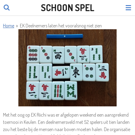
SCHOON SPEL
Ga
direct
naar
Home
»
EK Deelnemers laten het vooralsnog niet zien
de
hoofdinhoud
Met het oog op EK Riichi was er afgelopen weekend een aansprekend
toernooi in Keulen. Een deelnemersveld met 52 spelers uit tien landen
zou het beste bij de mensen naar boven moeten halen. De organisatie