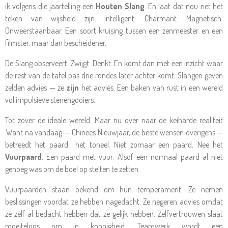
ik volgens die jaartelling een
Houten Slang
. En laat dat nou net het
teken van wijsheid zijn. Intelligent. Charmant. Magnetisch.
Onweerstaanbaar. Een soort kruising tussen een zenmeester en een
filmster, maar dan bescheidener.
De Slang observeert. Zwijgt. Denkt. En komt dan met een inzicht waar
de rest van de tafel pas drie rondes later achter komt. Slangen geven
zelden advies — ze
zijn
het advies. Een baken van rust in een wereld
vol impulsieve stenengooiers.
Tot zover de ideale wereld. Maar nu over naar de keiharde realiteit
.Want na vandaag — Chinees Nieuwjaar, de beste wensen overigens —
betreedt het paard het toneel. Niet zomaar een paard. Nee het
Vuurpaard
. Een paard met vuur. Alsof een normaal paard al niet
genoeg was om de boel op stelten te zetten.
Vuurpaarden staan bekend om hun temperament. Ze nemen
beslissingen voordat ze hebben nagedacht. Ze negeren advies omdat
ze zélf al bedacht hebben dat ze gelijk hebben. Zelfvertrouwen slaat
moeiteloos om in koppigheid. Teamwerk wordt een