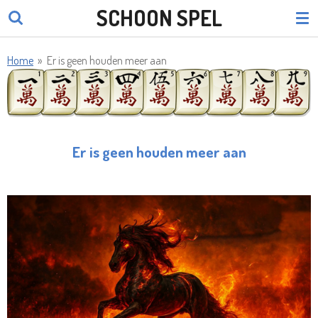
SCHOON SPEL
Ga
direct
naar
Home
»
Er is geen houden meer aan
de
hoofdinhoud
Er is geen houden meer aan