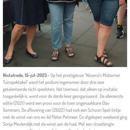
Nistelrode, 15-jul-2023 -
Op het prestigieuze "Nisseroi's Midzomer
Tuinspektakel" werd het podium ingenomen door drie zeer
getalenteerde riichi speelsters. Het toernooi, dat alleen op invitatie
toegankelijk is, werd voor de derde keer georganiseerd. De allereerste
editie (2021) werd een prooi voor de toen ongenaakbare Olav
Sommers. De aflevering van (2022) had ook een Schoon Spel-tintje
met de winst van ons ex-lid Pieter Potmeer. En afgelopen weekend ging
Sonja Meulendijk met de winst aan de haal. Met een straatlengte