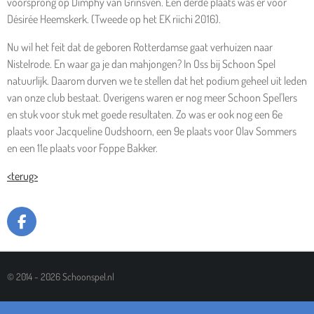
voorsprong op Dimphy van Grinsven. Een derde plaats was er voor
Désirée Heemskerk. (Tweede op het EK riichi 2016).
Nu wil het feit dat de geboren Rotterdamse gaat verhuizen naar
Nistelrode. En waar ga je dan mahjongen? In Oss bij Schoon Spel
natuurlijk. Daarom durven we te stellen dat het podium geheel uit leden
van onze club bestaat. Overigens waren er nog meer Schoon Spel'lers
en stuk voor stuk met goede resultaten. Zo was er ook nog een 6e
plaats voor Jacqueline Oudshoorn, een 9e plaats voor Olav Sommers
en een 11e plaats voor Foppe Bakker.
<terug>
F
A
C
E
© 2014 - 2026 Schoonspel.nl
B
O
O