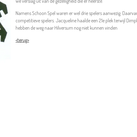
we verslag uit van de gezelligheid die er heerste.
Namens Schoon Spel waren er wel drie spelers aanwezig. Daarvan 
competitieve spelers. Jacqueline haalde een 21e plek terwijl Dim
hebben de weg naar Hilversum nog niet kunnen vinden
<terug>