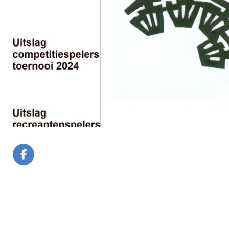
F
A
C
E
B
O
O
K