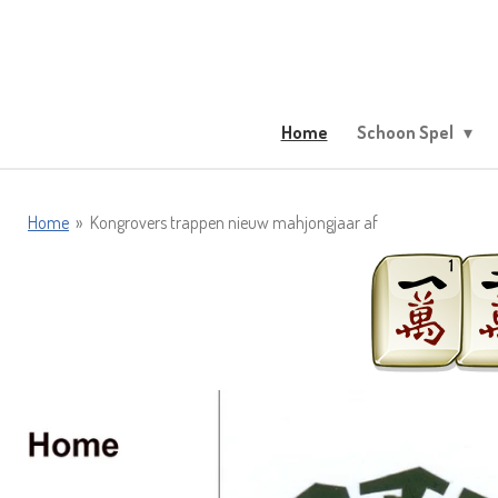
Ga
direct
naar
de
hoofdinhoud
Home
Schoon Spel
Home
»
Kongrovers trappen nieuw mahjongjaar af