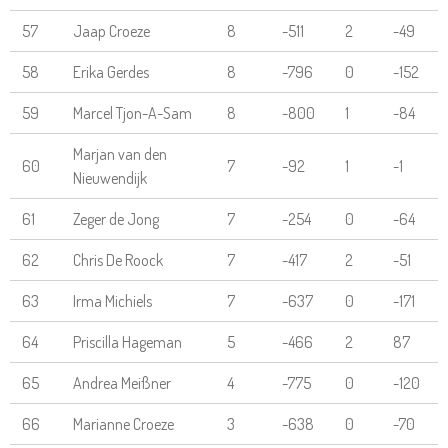
57
Jaap Croeze
8
-511
2
-49
58
Erika Gerdes
8
-796
0
-152
59
Marcel Tjon-A-Sam
8
-800
1
-84
Marjan van den
60
7
-92
1
-1
Nieuwendijk
61
Zeger de Jong
7
-254
0
-64
62
Chris De Roock
7
-417
2
-51
63
Irma Michiels
7
-637
0
-171
64
Priscilla Hageman
5
-466
2
87
65
Andrea Meißner
4
-775
0
-120
66
Marianne Croeze
3
-638
0
-70