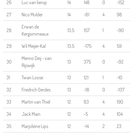
26
Luc van lierop
14
148
0
-152
27
Nico Mulder
14
-81
4
98
Erwan de
28
13,5
157
1
-90
Kergommeaux
29
Wil Meijer-Kal
13,5
-175
4
59
Menno Deij - van
30
13
375
0
-92
Rijswijk
31
Twan Loose
13
121
1
-10
32
Friedrich Gerdes
13
-18
0
-137
33
Martin van Thiel
12
83
4
190
34
Jack Main
12
-5
4
104
35
Marjoleine Lips
12
-14
2
23