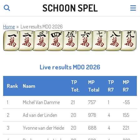
SCHOON SPEL
Ga
direct
naar
Home
»
Live results MDO 2026
de
hoofdinhoud
Live results MDO 2026
TP
MP
TP
MP
Rank
Naam
Tot.
Total
R7
R7
1
Michel Van Damme
21
757
1
-55
2
Ad van der Linden
20
978
4
155
3
Yvonne van der Heide
20
688
4
221