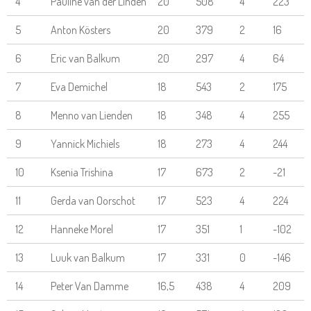
4
Pauline van der Linden
20
508
4
223
5
Anton Kösters
20
379
2
16
6
Eric van Balkum
20
297
4
64
7
Eva Demichel
18
543
2
175
8
Menno van Lienden
18
348
4
255
9
Yannick Michiels
18
273
4
244
10
Ksenia Trishina
17
673
2
-21
11
Gerda van Oorschot
17
523
4
224
12
Hanneke Morel
17
351
1
-102
13
Luuk van Balkum
17
331
0
-146
14
Peter Van Damme
16,5
438
4
209