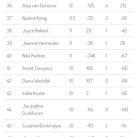
36
Anja van Oorsouw
12
-126
4
212
37
Nadine König
11,5
-35
2
-24
38
Joyce Riekerk
11
29
1
-45
39
Jeanine Vermeulen
11
-78
1
28
40
Nike Manten
11
-348
1
-67
41
Annet Toxopeus
10
166
1
-66
42
Diana Westdijk
10
107
0
-86
43
Ineke Koster
10
2
1
-56
Jacqueline
44
10
-84
0
-140
Oudshoorn
45
Susanne Brinkmeyer
10
-113
1
-74