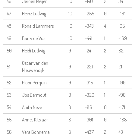
46
Jeroen Meijer
10
-140
2
34
47
Heinz Ludwig
10
-255
0
-161
48
Ronald Lammers
10
-343
4
105
49
Barry de Vos
10
-441
1
-169
50
Heidi Ludwig
9
-24
2
82
Oscar van den
51
9
-221
2
21
Nieuwendijk
52
Floor Perquin
9
-315
1
-90
53
Jos Dermout
9
-320
1
-90
54
Anita Neve
8
-86
0
-171
55
Annet Kitslaar
8
-301
0
-188
56
Vera Bonnema
8
-437
2
43