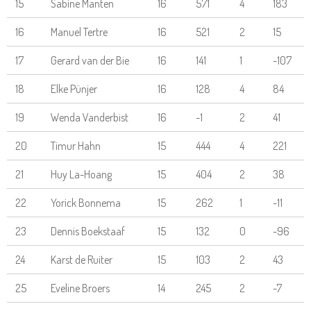
15
Sabine Manten
16
571
4
183
16
Manuel Tertre
16
521
2
15
17
Gerard van der Bie
16
141
1
-107
18
Elke Pünjer
16
128
4
84
19
Wenda Vanderbist
16
-1
2
41
20
Timur Hahn
15
444
4
221
21
Huy La-Hoang
15
404
2
38
22
Yorick Bonnema
15
262
1
-11
23
Dennis Boekstaaf
15
132
0
-96
24
Karst de Ruiter
15
103
2
43
25
Eveline Broers
14
245
2
-7