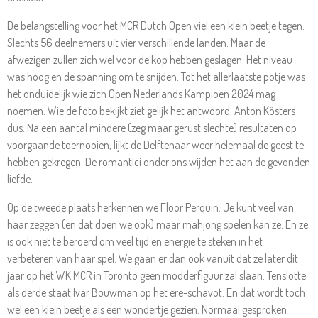
De belangstelling voor het MCR Dutch Open viel een klein beetje tegen.
Slechts 56 deelnemers uit vier verschillende landen. Maar de
afwezigen zullen zich wel voor de kop hebben geslagen. Het niveau
was hoog en de spanning om te snijden. Tot het allerlaatste potje was
het onduidelijk wie zich Open Nederlands Kampioen 2024 mag
noemen. Wie de foto bekijkt ziet gelijk het antwoord. Anton Kösters
dus. Na een aantal mindere (zeg maar gerust slechte) resultaten op
voorgaande toernooien, lijkt de Delftenaar weer helemaal de geest te
hebben gekregen. De romantici onder ons wijden het aan de gevonden
liefde.
Op de tweede plaats herkennen we Floor Perquin. Je kunt veel van
haar zeggen (en dat doen we ook) maar mahjong spelen kan ze. En ze
is ook niet te beroerd om veel tijd en energie te steken in het
verbeteren van haar spel. We gaan er dan ook vanuit dat ze later dit
jaar op het WK MCR in Toronto geen modderfiguur zal slaan. Tenslotte
als derde staat Ivar Bouwman op het ere-schavot. En dat wordt toch
wel een klein beetje als een wondertje gezien. Normaal gesproken