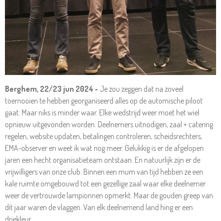
Berghem, 22/23 jun 2024 -
Je zou zeggen dat na zoveel
toernooien te hebben georganiseerd alles op de automische piloot
gaat. Maar niks is minder waar. Elke wedstrijd weer moet het wiel
opnieuw uitgevonden worden. Deelnemers uitnodigen, zaal + catering
regelen, website updaten, betalingen controleren, scheidsrechters,
EMA-observer en weet ik wat nog meer. Gelukkig is er de afgelopen
jaren een hecht organisatieteam ontstaan. En natuurlijk zijn er de
vrijwilligers van onze club. Binnen een mum van tijd hebben ze een
kale ruimte omgebouwd tot een gezellige zaal waar elke deelnemer
weer de vertrouwde lampionnen opmerkt. Maar de gouden greep van
dit jaar waren de vlaggen. Van elk deelnemend land hing er een
driekleur.