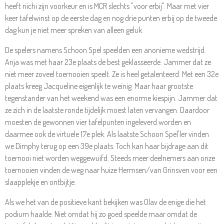
heeft riichi zijn voorkeur en is MCR slechts "voor erbij". Maar met vier
keer tafelwinst op de eerste dag en nog drie punten erbij op de tweede
dag kun je niet meer spreken van alleen geluk.
De spelers namens Schoon Spel speelden een anonieme wedstrijd.
Anja was met haar 23e plaats de best geklasseerde. Jammer dat ze
niet meer zoveel toernooien speelt. Ze is heel getalenteerd. Met een 32e
plaats kreeg Jacqueline eigenlijk te weinig. Maar haar grootste
tegenstander van het weekend was een enorme kiespijn. Jammer dat
ze zich in de laatste ronde tijdelijk moest laten vervangen. Daardoor
moesten de gewonnen vier tafelpunten ingeleverd worden en
daarmee ook de virtuele 17e plek. Als laatste Schoon Spel'ler vinden
we Dimphy terug op een 39e plaats. Toch kan haar bijdrage aan dit
toernooi niet worden weggewuifd. Steeds meer deelnemers aan onze
toernooien vinden de weg naar huize Hermsen/van Grinsven voor een
slaapplekje en ontbijtje.
Als we het van de positieve kant bekijken was Olav de enige die het
podium haalde. Niet omdat hij zo goed speelde maar omdat de