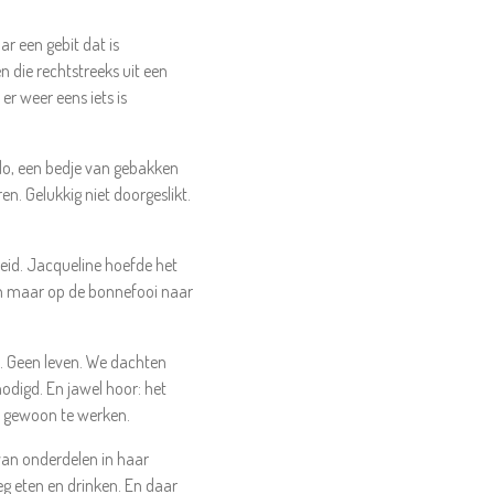
r een gebit dat is
n die rechtstreeks uit een
er weer eens iets is
ado, een bedje van gebakken
en. Gelukkig niet doorgeslikt.
eid. Jacqueline hoefde het
Dan maar op de bonnefooi naar
l. Geen leven. We dachten
odigd. En jawel hoor: het
r… gewoon te werken.
van onderdelen in haar
eg eten en drinken. En daar