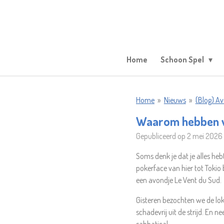
Ga
direct
naar
de
hoofdinhoud
Home
Schoon Spel
Home
»
Nieuws
»
(Blog) A
Waarom hebben wi
Gepubliceerd op 2 mei 2026 
Soms denk je dat je alles he
pokerface van hier tot Tokio
een avondje Le Vent du Sud.
Gisteren bezochten we de lok
schadevrij uit de strijd. En