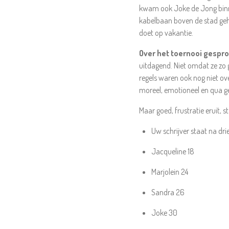
kwam ook Joke de Jong binnen
kabelbaan boven de stad geha
doet op vakantie.
Over het toernooi gespr
uitdagend. Niet omdat ze zo
regels waren ook nog niet ov
moreel, emotioneel en qua g
Maar goed, frustratie eruit, st
Uw schrijver staat na dri
Jacqueline 18
Marjolein 24
Sandra 26
Joke 30