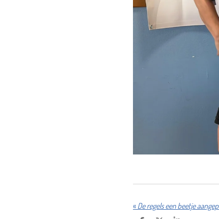
«
De regels een beetje aangep