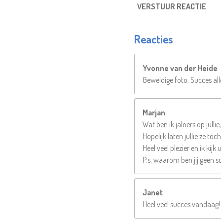
VERSTUUR REACTIE
Reacties
Yvonne van der Heide
Geweldige foto. Succes al
Marjan
Wat ben ik jaloers op julli
Hopelijk laten jullie ze to
Heel veel plezier en ik kij
P.s. waarom ben jij geen s
Janet
Heel veel succes vandaag! Z