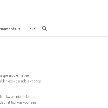
urnaments
Links
n spelers die met een
k níets – bereidt je voor op
ueline kwam niet helemaal
dat het tijd was voor een