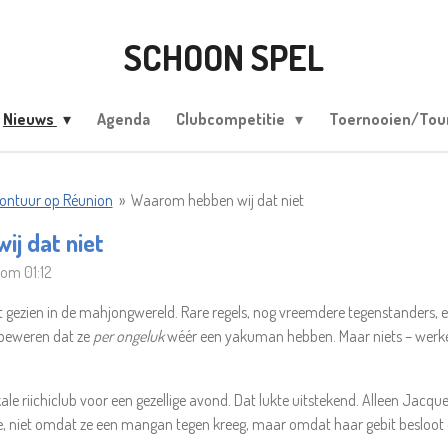
SCHOON SPEL
Nieuws
Agenda
Clubcompetitie
Toernooien/To
vontuur op Réunion
»
Waarom hebben wij dat niet
j dat niet
om 01:12
bt gezien in de mahjongwereld. Rare regels, nog vreemdere tegenstanders, e
 beweren dat ze
per ongeluk
wéér een yakuman hebben. Maar niets – werkelij
ale riichiclub voor een gezellige avond. Dat lukte uitstekend. Alleen Jacq
 nee, niet omdat ze een mangan tegen kreeg, maar omdat haar gebit besloot 