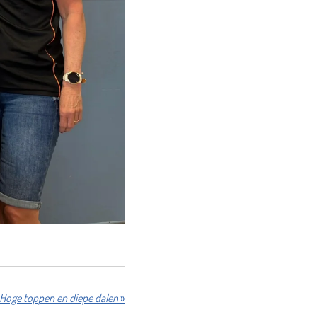
Hoge toppen en diepe dalen
»