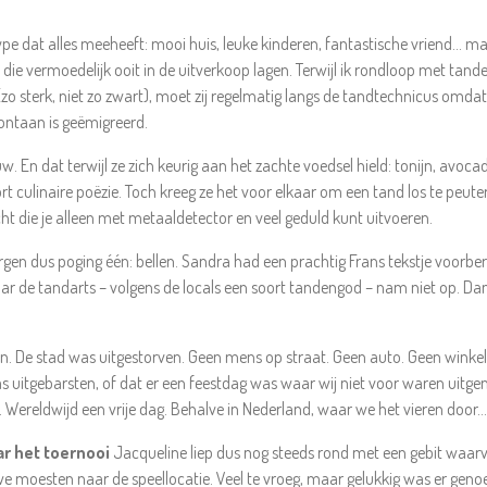
ype dat alles meeheeft: mooi huis, leuke kinderen, fantastische vriend… maa
ie vermoedelijk ooit in de uitverkoop lagen. Terwijl ik rondloop met tande
zo sterk, niet zo zwart), moet zij regelmatig langs de tandtechnicus omdat 
ontaan is geëmigreerd.
. En dat terwijl ze zich keurig aan het zachte voedsel hield: tonijn, avoc
rt culinaire poëzie. Toch kreeg ze het voor elkaar om een tand los te peuter
ht die je alleen met metaaldetector en veel geduld kunt uitvoeren.
en dus poging één: bellen. Sandra had een prachtig Frans tekstje voorber
aar de tandarts – volgens de locals een soort tandengod – nam niet op. 
n. De stad was uitgestorven. Geen mens op straat. Geen auto. Geen winke
 uitgebarsten, of dat er een feestdag was waar wij niet voor waren uitgen
. Wereldwijd een vrije dag. Behalve in Nederland, waar we het vieren doo
r het toernooi
Jacqueline liep dus nog steeds rond met een gebit waar
e moesten naar de speellocatie. Veel te vroeg, maar gelukkig was er geno