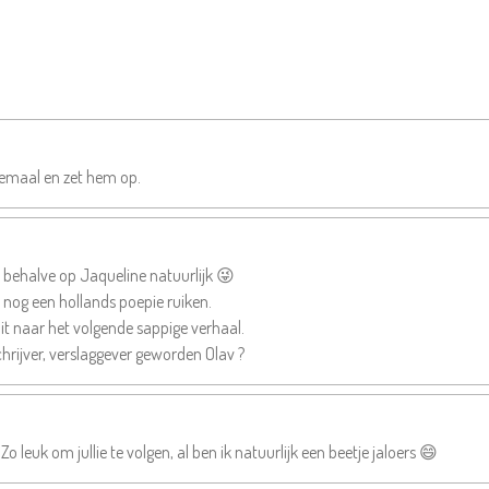
lemaal en zet hem op.
e, behalve op Jaqueline natuurlijk 😜
ch nog een hollands poepie ruiken.
k uit naar het volgende sappige verhaal.
chrijver, verslaggever geworden Olav ?
o leuk om jullie te volgen, al ben ik natuurlijk een beetje jaloers 😄