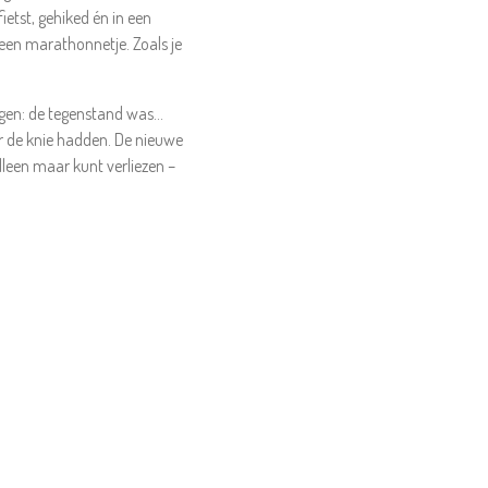
etst, gehiked én in een
 een marathonnetje. Zoals je
eggen: de tegenstand was…
r de knie hadden. De nieuwe
lleen maar kunt verliezen –