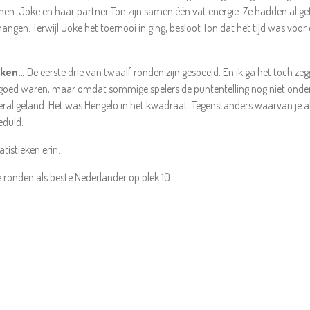
. Joke en haar partner Ton zijn samen één vat energie. Ze hadden al gefi
ngen. Terwijl Joke het toernooi in ging, besloot Ton dat het tijd was voor
oken…
De eerste drie van twaalf ronden zijn gespeeld. En ik ga het toch z
 goed waren, maar omdat sommige spelers de puntentelling nog niet onde
eral geland. Het was Hengelo in het kwadraat. Tegenstanders waarvan je a
eduld.
atistieken erin:
e ronden als beste Nederlander op plek 10