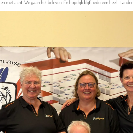
 en met acht. We gaan het beleven. En hopelijk blijft iedereen heel – tande