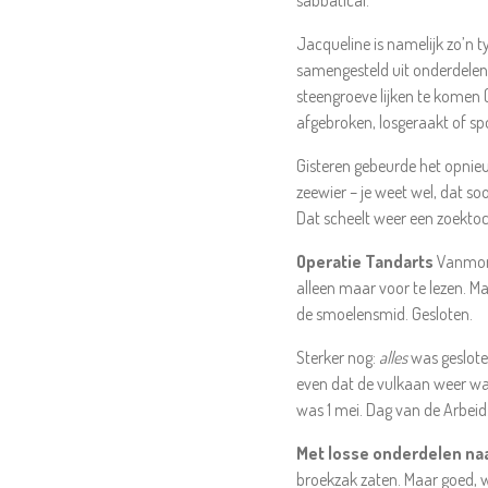
sabbatical.
Jacqueline is namelijk zo’n t
samengesteld uit onderdelen d
steengroeve lijken te komen (
afgebroken, losgeraakt of sp
Gisteren gebeurde het opnieuw
zeewier – je weet wel, dat soo
Dat scheelt weer een zoektoc
Operatie Tandarts
Vanmorg
alleen maar voor te lezen. M
de smoelensmid. Gesloten.
Sterker nog:
alles
was geslote
even dat de vulkaan weer was
was 1 mei. Dag van de Arbeid
Met losse onderdelen naa
broekzak zaten. Maar goed, w