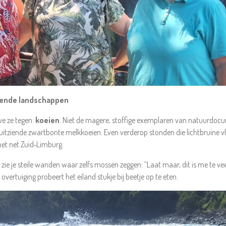
kende landschappen
e ze tegen:
koeien
. Niet de magere, stoffige exemplaren van natuurdocu
tziende zwartbonte melkkoeien. Even verderop stonden die lichtbruine vle
 het net Zuid‑Limburg.
zie je steile wanden waar zelfs mossen zeggen: “Laat maar, dit is me te vee
 overtuiging probeert het eiland stukje bij beetje op te eten.