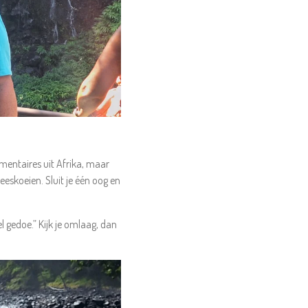
mentaires uit Afrika, maar
eskoeien. Sluit je één oog en
l gedoe.” Kijk je omlaag, dan