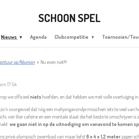
SCHOON SPEL
Nieuws
Agenda
Clubcompetitie
Toernooien/To
vontuur op Réunion
»
Nu even niet!!!
 om 17:54
op we officieel
niets
hoefden, en dat hebben we met volle overtuiging in 
o’n voorgevoel dat nóg een mahjongavondje misschien iets te veel van he
chi, vier liter cafeïne en een mentale staat die het beste te omschrijven is
hakt:
we gaan niet in op de uitnodiging om vanavond te komen sp
we ons privé‑olympisch zwembad van maar liefst
6 x 4 x 1,2 meter
zagen sch