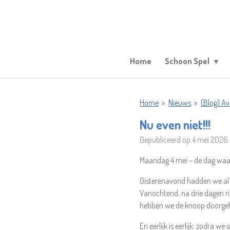
Ga
direct
naar
de
hoofdinhoud
Home
Schoon Spel
Home
»
Nieuws
»
(Blog) A
Nu even niet!!!
Gepubliceerd op 4 mei 2026
Maandag 4 mei – de dag waar
Gisterenavond hadden we al z
Vanochtend, na drie dagen rii
hebben we de knoop doorge
En eerlijk is eerlijk: zodra 