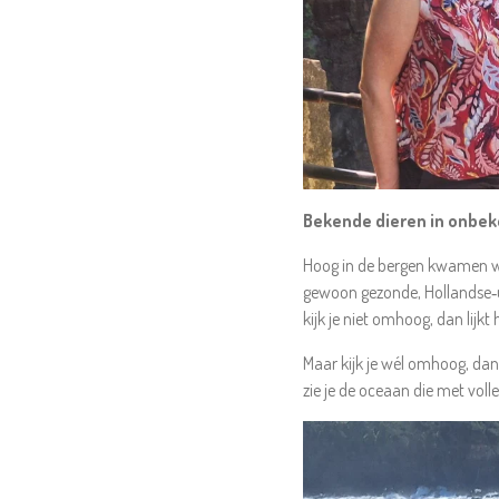
Bekende dieren in onbe
Hoog in de bergen kwamen w
gewoon gezonde, Hollandse‑ui
kijk je niet omhoog, dan lijkt
Maar kijk je wél omhoog, dan 
zie je de oceaan die met volle