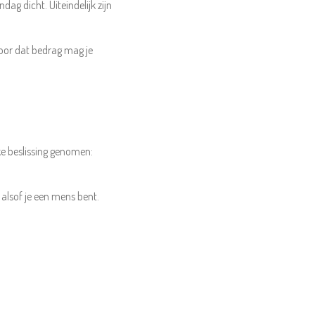
g dicht. Uiteindelijk zijn
 Voor dat bedrag mag je
e beslissing genomen:
 alsof je een mens bent.