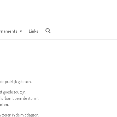
urnaments
Links
de praktijk gebracht.
t goede zou zijn.
 als “bamboe in de storm”,
elen.
itteren in de middagzon,