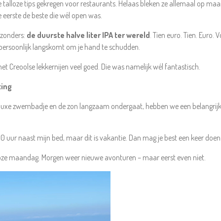
alloze tips gekregen voor restaurants. Helaas bleken ze allemaal op maanda
 eerste de beste die wél open was.
jzonders:
de duurste halve liter IPA ter wereld
. Tien euro. Tien. Euro.
ersoonlijk langskomt om je hand te schudden.
t Creoolse lekkernijen veel goed. Die was namelijk wél fantastisch.
ting
ns luxe zwembadje en de zon langzaam ondergaat, hebben we een belangrijk
00 uur naast mijn bed, maar dit is vakantie. Dan mag je best een keer doen
oze maandag. Morgen weer nieuwe avonturen – maar eerst even níet.