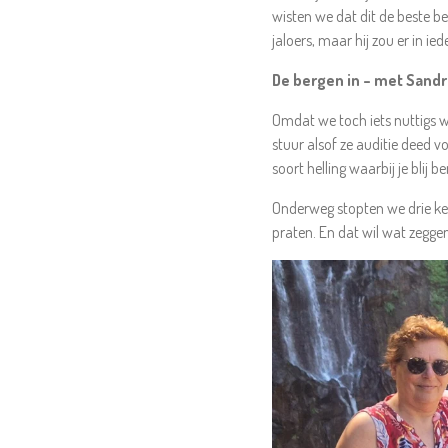
wisten we dat dit de beste be
jaloers, maar hij zou er in ie
De bergen in – met Sandr
Omdat we toch iets nuttigs w
stuur alsof ze auditie deed v
soort helling waarbij je blij
Onderweg stopten we drie ke
praten. En dat wil wat zegge