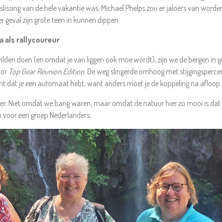
slissing van de hele vakantie was. Michael Phelps zou er jaloers van worde
der geval zijn grote teen in kunnen dippen.
a als rallycoureur
ilden doen (en omdat je van liggen ook moe wordt), zijn we de bergen in
oor
Top Gear Réunion Edition
. De weg slingerde omhoog met stijgingsperc
 bent dat je een automaat hebt, want anders moet je de koppeling na afloo
er. Niet omdat we bang waren, maar omdat de natuur hier zo mooi is dat
n voor een groep Nederlanders.