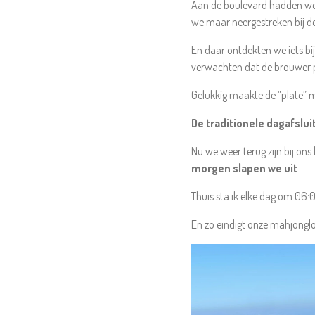
Aan de boulevard hadden we t
we maar neergestreken bij de
En daar ontdekten we iets bi
verwachten dat de brouwer p
Gelukkig maakte de “plate” me
De traditionele dagafslui
Nu we weer terug zijn bij o
morgen slapen we uit
.
Thuis sta ik elke dag om 06:
En zo eindigt onze mahjongl