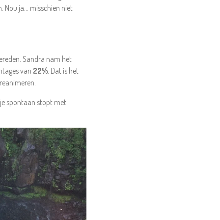
n. Nou ja… misschien niet
 gereden. Sandra nam het
entages van
22%
. Dat is het
p reanimeren.
 je spontaan stopt met