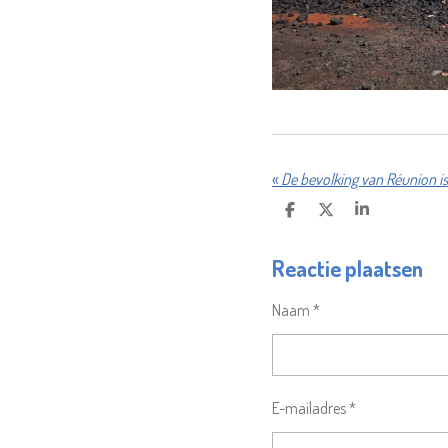
«
De bevolking van Réunion is
D
D
S
E
E
H
L
E
A
Reactie plaatsen
E
L
R
N
E
Naam *
E-mailadres *