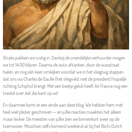
Straks pakken we rustig in. Dankzij de vriendelijke verhuurder mogen
we tot 14:00 blijven. Daarna de auto aftanken, door de wasstraat
halen, en nog één keer omkijken voordat we in het vliegtuig stappen
dat ons via Charles de Gaulle (het vliegveld, niet de president) hopelijk
richting Schiphol brengt. Met een beetje geluk heeft Air France nog een
toestel over dat die kant op wil.
En daarmee komt er een einde aan deze blog. We hebben hem met
heel veel plezier geschreven — en jullie reacties maakten het alleen
maar leuker. De meesten van jullie zien we binnenkort weer op de
toernooien. Misschien zelfs komend weekend al, bij het Riichi Dutch