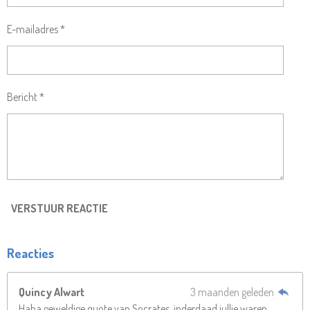
E-mailadres *
Bericht *
VERSTUUR REACTIE
Reacties
Quincy Alwart
3 maanden geleden
Haha geweldige quote van Socrates, inderdaad jullie waren