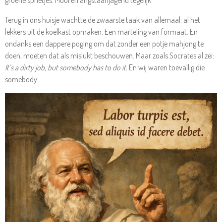
Terug in ons huisje wachtte de zwaarste taak van allemaal: al het
lekkers uit de koelkast opmaken. Een marteling van formaat. En
ondanks een dappere poging om dat zonder een potje mahjong te
doen, moeten dat als mislukt beschouwen. Maar zoals Socrates al zei:
It’s a dirty job, but somebody has to do it.
En wij waren toevallig die
somebody.