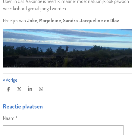
Open in Oss. Vakantie is heerlijk, maar er moet natuurlijk ook gewoon
weer keihard gemahjongd worden.
Groetjes van
Joke, Marjoleine, Sandra, Jacqueline en Olav
«
Vorige
D
D
S
D
E
E
H
E
L
E
A
L
E
L
R
E
Reactie plaatsen
N
E
N
Naam *