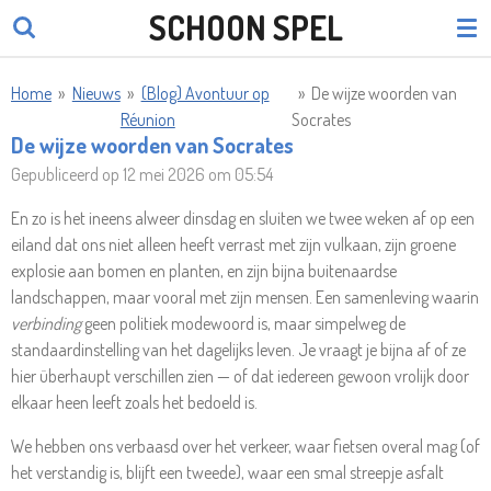
SCHOON SPEL
Ga
direct
naar
Home
»
Nieuws
»
(Blog) Avontuur op
»
De wijze woorden van
de
Réunion
Socrates
hoofdinhoud
De wijze woorden van Socrates
Gepubliceerd op 12 mei 2026 om 05:54
En zo is het ineens alweer dinsdag en sluiten we twee weken af op een
eiland dat ons niet alleen heeft verrast met zijn vulkaan, zijn groene
explosie aan bomen en planten, en zijn bijna buitenaardse
landschappen, maar vooral met zijn mensen. Een samenleving waarin
verbinding
geen politiek modewoord is, maar simpelweg de
standaardinstelling van het dagelijks leven. Je vraagt je bijna af of ze
hier überhaupt verschillen zien — of dat iedereen gewoon vrolijk door
elkaar heen leeft zoals het bedoeld is.
We hebben ons verbaasd over het verkeer, waar fietsen overal mag (of
het verstandig is, blijft een tweede), waar een smal streepje asfalt