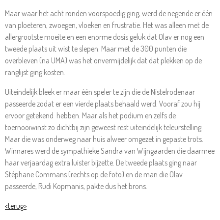
Maar waar het acht ronden voorspoedig ging, werd de negende er één
van ploeteren, zwoegen, vloeken en frustratie. Het was alleen met de
allergrootste moeite en een enorme dosis geluk dat Olav er nog een
tweede plaats uit wist te slepen. Maar met de 300 punten die
overbleven (na UMA) was het onvermijdelijk dat dat plekken op de
ranglijst ging kosten.
Uiteindelijk bleek er maar één speler te zijn die de Nistelrodenaar
passeerde zodat er een vierde plaats behaald werd. Vooraf zou hij
ervoor getekend hebben. Maar als het podium en zelfs de
toernooiwinst zo dichtbij zijn geweest rest uiteindelijk teleurstelling.
Maar die was onderweg naar huis alweer omgezet in gepaste trots.
Winnares werd de sympathieke Sandra van Wijngaarden die daarmee
haar verjaardag extra luister bijzette. De tweede plaats ging naar
Stéphane Commans (rechts op de foto) en de man die Olav
passeerde, Rudi Kopmanis, pakte dus het brons.
<terug>