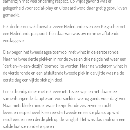
samenzijn met veel onderling respect. Op vrijdagavond was er
gelegenheid voor social-play en uiteraard werd daar gretig gebruik van
gemaakt.
Het deelnemersveld bevatte zeven Nederlanders en een Belgische met
een Nederlands paspoort. Eén daarvan was uw nimmer aflatende
verslaggever.
Olav begon het tweedaagse toernooi met winst in de eerste ronde.
Maar na twee derde plekken in ronde twee en drie neigde het weer een
"dertien-in-een-dozijn" toernooi te worden. Maar na wederom winst in
de vierde ronde en een afsluitende tweede plek in de vijfde was na de
eerste dag een vijfde plek zijn deel.
Een uitbundig diner met net even iets teveel wijn en het daarmee
samenhangende slaaptekort voorspelden weinig goeds voor dag twee.
Maar niets bleek minder waar te zijn. Ronde zes, zeven en acht
leverden respectievelijk een eerste, tweede en eerste plaats op wat
resulteerde in een derde plek op de ranglijst. Het was dus zaak om een
solide laatste ronde te spelen.