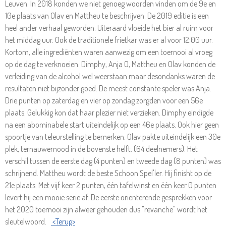
Leuven. In 2018 konden we niet genoeg woorden vinden om de 9e en
10e plaats van Olav en Mattheu te beschrijven. De 2019 editie is een
heel ander verhaal geworden. Uiteraard vloeide het bier al ruim voor
het middag uur. Ook de traditionele frietkar was er al voor 12:00 uur.
Kortom, alle ingrediënten waren aanwezig om een toernooi al vroeg
op de dag te verknoeien. Dimphy, Anja O, Mattheu en Olav konden de
verleiding van de alcohol wel weerstaan maar desondanks waren de
resultaten niet bijzonder goed. De meest constante speler was Anja.
Drie punten op zaterdag en vier op zondag zorgden voor een 56e
plaats. Gelukkig kon dat haar plezier niet verzieken. Dimphy eindigde
na een abominabele start uiteindelijk op een 46e plaats. Ook hier geen
spoortje van teleurstelling te bemerken. Olav pakte uiteindelijk een 30e
plek, ternauwernood in de bovenste helft. (64 deelnemers). Het
verschil tussen de eerste dag (4 punten) en tweede dag (8 punten) was
schrijnend. Mattheu wordt de beste Schoon Spel'ler. Hij finisht op de
21e plaats. Met vijf keer 2 punten, één tafelwinst en één keer 0 punten
levert hij een mooie serie af. De eerste oriënterende gesprekken voor
het 2020 toernooi zijn alweer gehouden dus "revanche" wordt het
sleutelwoord.
<Terug>