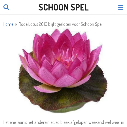
SCHOON SPEL
Ga
direct
naar
Home
»
Rode Lotus 2019 blijft gesloten voor Schoon Spel
de
hoofdinhoud
Het ene jaar is het andere niet, zo bleek afgelopen weekend wel weer in