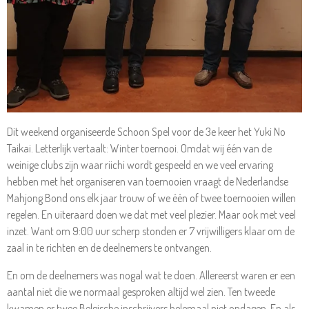
Dit weekend organiseerde Schoon Spel voor de 3e keer het Yuki No
Taikai. Letterlijk vertaalt: Winter toernooi. Omdat wij één van de
weinige clubs zijn waar riichi wordt gespeeld en we veel ervaring
hebben met het organiseren van toernooien vraagt de Nederlandse
Mahjong Bond ons elk jaar trouw of we één of twee toernooien willen
regelen. En uiteraard doen we dat met veel plezier. Maar ook met veel
inzet. Want om 9:00 uur scherp stonden er 7 vrijwilligers klaar om de
zaal in te richten en de deelnemers te ontvangen.
En om de deelnemers was nogal wat te doen. Allereerst waren er een
aantal niet die we normaal gesproken altijd wel zien. Ten tweede
kwamen er twee Belgische inschrijvers helemaal niet opdagen. En als