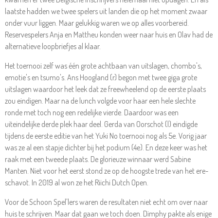
laatste hadden we twee spelers uit landen die op het moment zwaar
onder vuur liggen. Maar gelukkig waren we op alles voorbereid.
Reservespelers Anja en Mattheu konden weer naar huis en Olav had de
alternatieve loopbriefjes al klaar.
Het toernooi zelf was één grote achtbaan van uitslagen, chombo's,
emotie's en tsumo's. Ans Hoogland (r) begon met twee giga grote
uitslagen waardoor het leek dat ze freewheelend op de eerste plaats
zou eindigen. Maar na de lunch volgde voor haar een hele slechte
ronde met toch nog een redelijke vierde. Daardoor was een
uiteindelijke derde plek haar deel. Gerda van Oorschot (l) eindigde
tijdens de eerste editie van het Yuki No toernooi nog als 5e. Vorig jaar
was ze al een stapje dichter bij het podium (4e). En deze keer was het
raak met een tweede plaats. De glorieuze winnaar werd Sabine
Manten. Niet voor het eerst stond ze op de hoogste trede van het ere-
schavot. In 2019 al won ze het Riichi Dutch Open.
Voor de Schoon Spel'lers waren de resultaten niet echt om over naar
huis te schrijven. Maar dat gaan we toch doen. Dimphy pakte als enige