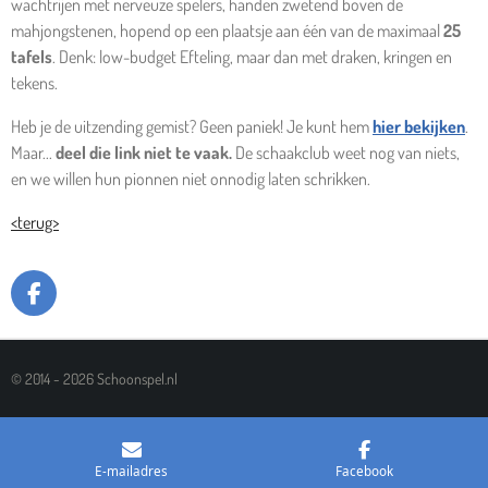
wachtrijen met nerveuze spelers, handen zwetend boven de
mahjongstenen, hopend op een plaatsje aan één van de maximaal
25
tafels
. Denk: low-budget Efteling, maar dan met draken, kringen en
tekens.
Heb je de uitzending gemist? Geen paniek! Je kunt hem
hier bekijken
.
Maar...
deel die link niet te vaak.
De schaakclub weet nog van niets,
en we willen hun pionnen niet onnodig laten schrikken.
<terug>
F
A
C
E
© 2014 - 2026 Schoonspel.nl
B
O
O
K
E-mailadres
Facebook