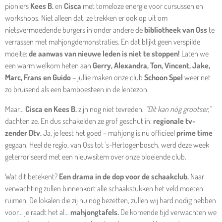
pioniers
Kees B.
en
Cisca
met tomeloze energie voor cursussen en
workshops. Niet alleen dat, ze trekken er ook op uit om
nietsvermoedende burgers in onder andere de
bibliotheek van Oss
te
verrassen met mahjongdemonstraties. En dat blijkt geen verspilde
moeite:
de aanwas van nieuwe leden is niet te stoppen!
Laten we
een warm welkom heten aan
Gerry, Alexandra, Ton, Vincent, Jake,
Marc, Frans en Guido
– jullie maken onze club
Schoon Spel
weer net
zo bruisend als een bamboesteen in de lentezon.
Maar...
Cisca en Kees B.
zijn nog niet tevreden.
“Dit kan nóg grootser,”
dachten ze. En dus schakelden ze grof geschut in:
regionale tv-
zender Dtv.
Ja, je leest het goed – mahjong is nu officieel
prime time
gegaan. Heel de regio, van Oss tot 's-Hertogenbosch, werd deze week
geterroriseerd met een nieuwsitem over onze bloeiende club.
Wat dit betekent?
Een drama in de dop voor de schaakclub.
Naar
verwachting zullen binnenkort alle schaakstukken het veld moeten
ruimen. De lokalen die zij nu nog bezetten, zullen wij hard nodig hebben
voor... je raadt het al...
mahjongtafels.
De komende tijd verwachten we