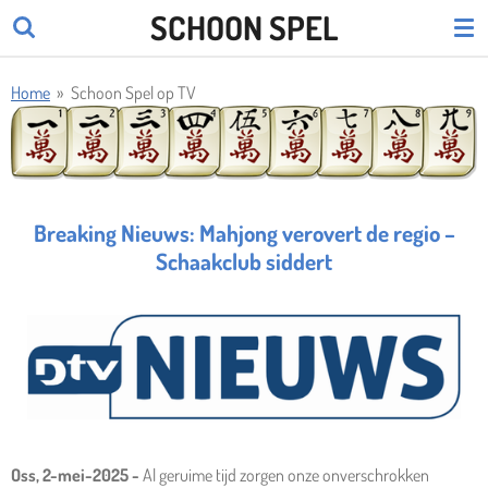
SCHOON SPEL
Ga
direct
naar
Home
»
Schoon Spel op TV
de
hoofdinhoud
Breaking Nieuws: Mahjong verovert de regio –
Schaakclub siddert
Oss, 2-mei-2025 -
Al geruime tijd zorgen onze onverschrokken