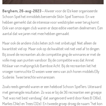
Berghem, 26-aug-2023 -
Alweer voor de 12e keer organiseerde
Schoon Spel het inmiddels beroemde Skôn Spel Toernooi. En we
hebben gemerkt dat de interesse voor wedstrijden weer terug komt.
Ook van onze eigen club waren er deze editie veertien deelnemers. Een
aantal dat we jaren niet mee hebben gemaakt.
Maar ook de andere clubs lieten zich niet onbetuigd. Niet alleen de
kwantiteit viel op. Maar ook op de kwaliteit viel niet veel af te dingen.
Bij zowel de recreanten als de competitie ging de winnares er met de
volle mep aan punten vandoor. Bij de competitie was dat Annet
Kitslaar van mahjongclub Bamboe Acht. Bij de recreanten liet het
vroeger roemruchte 13 wezen weer eens van zich horen middels Elly
Suderée. Twee terechte winnaressen.
Zoals reeds gemeld waren er een heleboel Schoon Spel'lers. Uiteraard
met gemengde resultaten. Zo was er bij de 36 recreanten een groepje
"het was niet best vandaag" dat aangevoerd werd door Kees B (36e),
Marlies (34e) en Trees (32e). En tweede groep droeg de naam "het kon