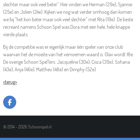
slechter maar ook veel beter". Hier vinden we Herman (29e), Sjannie
(25e) en Jolien (24e). Kijken we nog wat verder omhoog dan komen
we bij "het kon beter maar ook veel slechter" met Rita (19e). De beste
recreant namens Schoon Spel was Dora met een hele, hele knappe
vierde plaats.
Bij de competitie was er eigenlijk maar één speler van onze club
waarvan het de moeite van het vernoemen waard is. Olav wordt 18e.
De overige Schoon Spel'lers: Jacqueline (30e), Cisca (39e), Sohana
(43e), Anja (46e), Mattheu (48e) en Dimphy (52e)
<terug>
F
A
C
E
© 2014 - 2026 Schoonspel.nl
B
O