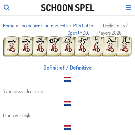
SCHOON SPEL
Ga
direct
naar
Home
»
Toernooien/Tournaments
»
MCR Dutch
»
Deelnemers /
de
Open (MDO)
Players 2026
hoofdinhoud
Definitief / Definitive
Yvonne van der Heide
Diana Westdijk