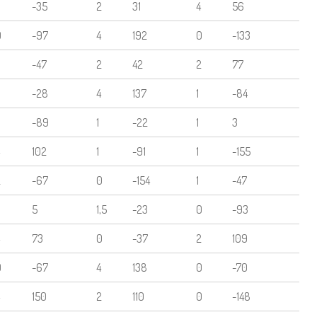
-35
2
31
4
56
0
-97
4
192
0
-133
-47
2
42
2
77
-28
4
137
1
-84
-89
1
-22
1
3
102
1
-91
1
-155
2
-67
0
-154
1
-47
5
1,5
-23
0
-93
73
0
-37
2
109
0
-67
4
138
0
-70
150
2
110
0
-148