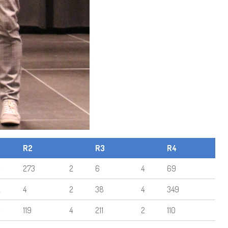
R2
R3
R4
273
2
6
4
69
2
4
2
38
4
349
119
4
211
2
110