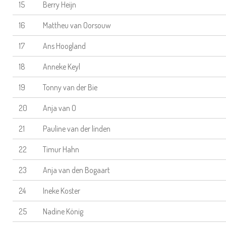
15
Berry Heijn
16
Mattheu van Oorsouw
17
Ans Hoogland
18
Anneke Keyl
19
Tonny van der Bie
20
Anja van O
21
Pauline van der linden
22
Timur Hahn
23
Anja van den Bogaart
24
Ineke Koster
25
Nadine König