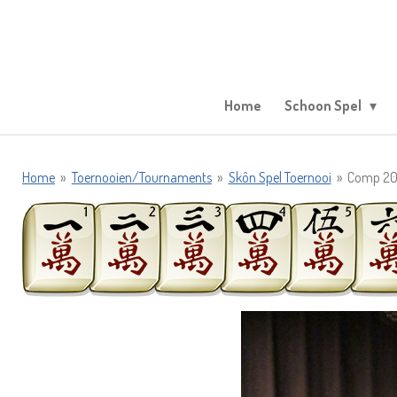
Ga
direct
naar
de
hoofdinhoud
Home
Schoon Spel
Home
»
Toernooien/Tournaments
»
Skôn Spel Toernooi
»
Comp 20