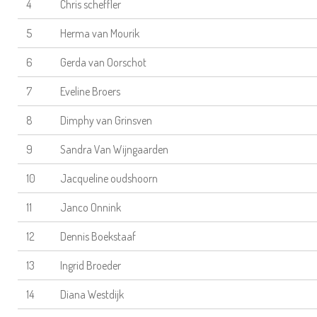
4
Chris scheffler
5
Herma van Mourik
6
Gerda van Oorschot
7
Eveline Broers
8
Dimphy van Grinsven
9
Sandra Van Wijngaarden
10
Jacqueline oudshoorn
11
Janco Onnink
12
Dennis Boekstaaf
13
Ingrid Broeder
14
Diana Westdijk