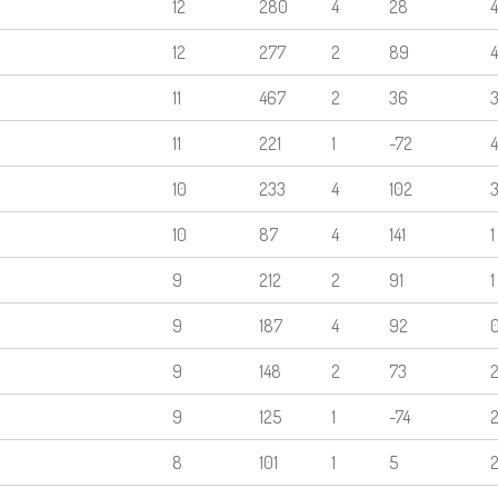
12
280
4
28
4
12
277
2
89
4
11
467
2
36
11
221
1
-72
4
10
233
4
102
10
87
4
141
1
9
212
2
91
1
9
187
4
92
9
148
2
73
9
125
1
-74
8
101
1
5