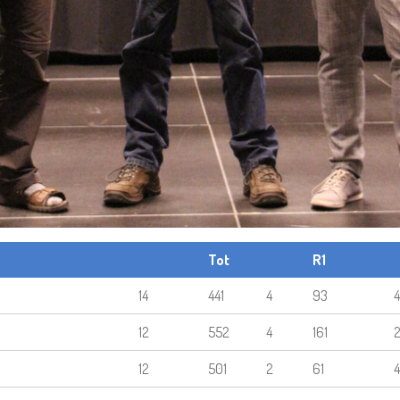
Tot
R1
14
441
4
93
4
12
552
4
161
12
501
2
61
4