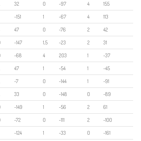
2
32
0
-97
4
155
-151
1
-67
4
113
47
0
-76
2
42
0
-147
1,5
-23
2
31
0
-68
4
203
1
-37
2
47
1
-54
1
-45
2
-7
0
-144
1
-91
2
33
0
-148
0
-89
0
-149
1
-56
2
61
0
-72
0
-111
2
-100
-124
1
-33
0
-161