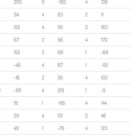
305
0
-192
4
139
94
4
83
2
11
3
153
4
115
2
163
67
2
56
4
170
3
153
2
66
1
-88
-40
4
87
1
-101
-18
2
36
4
103
0
-119
4
219
1
-5
2
19
1
-88
4
144
2
20
4
131
2
48
2
49
1
-76
4
123