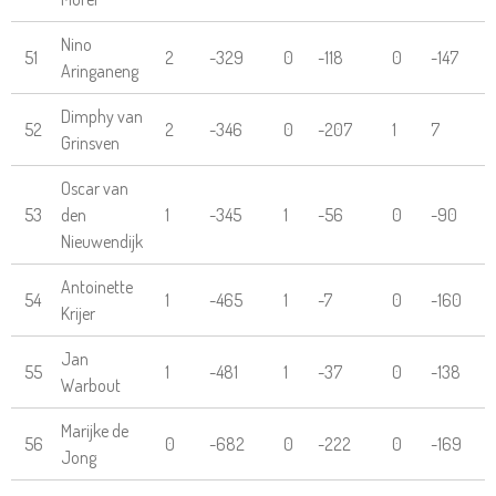
Nino
51
2
-329
0
-118
0
-147
Aringaneng
Dimphy van
52
2
-346
0
-207
1
7
Grinsven
Oscar van
53
den
1
-345
1
-56
0
-90
Nieuwendijk
Antoinette
54
1
-465
1
-7
0
-160
Krijer
Jan
55
1
-481
1
-37
0
-138
Warbout
Marijke de
56
0
-682
0
-222
0
-169
Jong