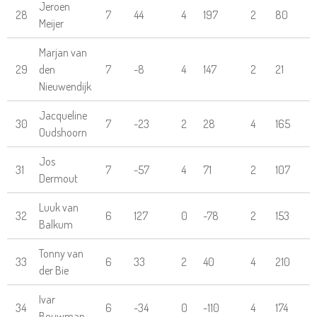
Jeroen
28
7
44
4
197
2
80
Meijer
Marjan van
29
den
7
-8
4
147
2
21
Nieuwendijk
Jacqueline
30
7
-23
2
28
4
165
Oudshoorn
Jos
31
7
-57
4
71
2
107
Dermout
Luuk van
32
6
127
0
-78
2
153
Balkum
Tonny van
33
6
33
2
40
4
210
der Bie
Ivar
34
6
-34
0
-110
4
174
Bouwman