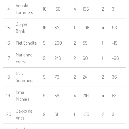
Ronald
14
10
156
4
195
2
31
Lammers
Jurgen
15
10
87
1
-96
4
93
Brink
16
Piet Scholte
9
260
2
59
1
-19
Marianne
17
9
248
2
60
1
-66
croeze
Olav
18
9
79
2
24
2
36
Sommers
Irma
19
9
56
4
210
4
53
Michiels
Jakko de
20
9
51
1
-30
2
3
Vries