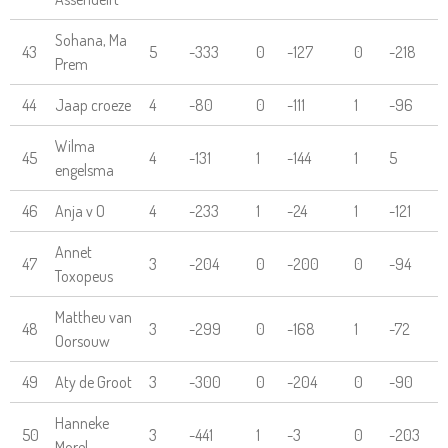
Sohana, Ma
43
5
-333
0
-127
0
-218
Prem
44
Jaap croeze
4
-80
0
-111
1
-96
Wilma
45
4
-131
1
-144
1
5
engelsma
46
Anja v O
4
-233
1
-24
1
-121
Annet
47
3
-204
0
-200
0
-94
Toxopeus
Mattheu van
48
3
-299
0
-168
1
-72
Oorsouw
49
Aty de Groot
3
-300
0
-204
0
-90
Hanneke
50
3
-441
1
-3
0
-203
Morel