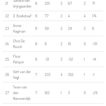
Sandra van
21
8
201
2
67
2
71
Wijngaarden
22
D. Boekstaaf
8
77
2
4
4
174
Annie
23
8
59
2
29
2
6
Hagman
Chris De
24
8
8
2
10
0
-131
Roock
Floor
25
8
-51
2
-52
1
-41
Perquin
Gert van der
26
7
233
4
352
1
-1
Vegt
Twan van
27
den
7
162
1
3
0
-29
Nieuwendijk