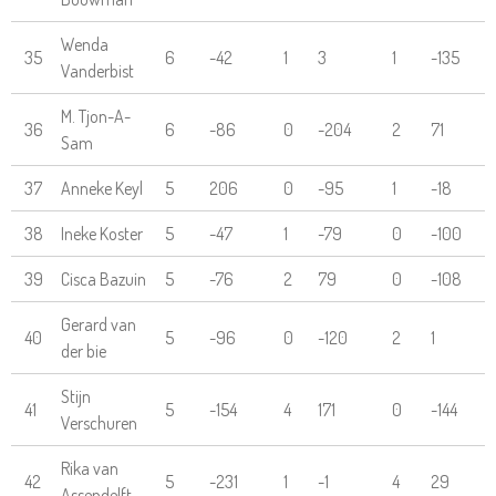
Wenda
35
6
-42
1
3
1
-135
Vanderbist
M. Tjon-A-
36
6
-86
0
-204
2
71
Sam
37
Anneke Keyl
5
206
0
-95
1
-18
38
Ineke Koster
5
-47
1
-79
0
-100
39
Cisca Bazuin
5
-76
2
79
0
-108
Gerard van
40
5
-96
0
-120
2
1
der bie
Stijn
41
5
-154
4
171
0
-144
Verschuren
Rika van
42
5
-231
1
-1
4
29
Assendelft