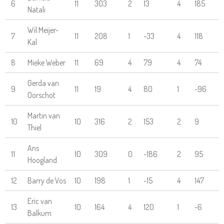
6
11
303
2
13
4
185
Natali
Wil Meijer-
7
11
208
1
-33
4
118
Kal
8
Mieke Weber
11
69
4
79
4
74
Gerda van
9
11
19
4
80
1
-96
Oorschot
Martin van
10
10
316
2
153
2
9
Thiel
Ans
11
10
309
0
-186
2
95
Hoogland
12
Barry de Vos
10
198
1
-15
4
147
Eric van
13
10
164
4
120
1
-6
Balkum