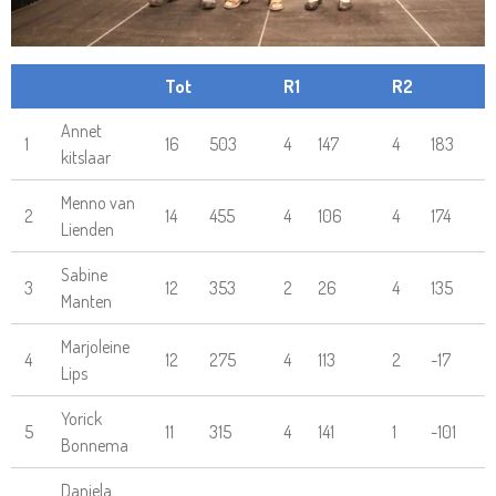
Tot
R1
R2
Annet
1
16
503
4
147
4
183
kitslaar
Menno van
2
14
455
4
106
4
174
Lienden
Sabine
3
12
353
2
26
4
135
Manten
Marjoleine
4
12
275
4
113
2
-17
Lips
Yorick
5
11
315
4
141
1
-101
Bonnema
Daniela