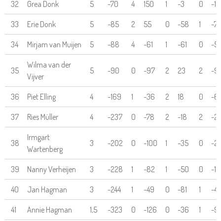
32
Grea Donk
5
-70
4
150
1
-3
0
-13
33
Erie Donk
5
-85
2
55
0
-58
1
-7
34
Mirjam van Muijen
5
-88
4
-61
1
-61
0
-5
Wilma van der
35
5
-90
0
-97
2
23
2
-9
Vijver
36
Piet Elling
4
-169
1
-36
2
18
0
-6
37
Ries Müller
4
-237
0
-78
2
-18
2
-2
Irmgart
38
3
-202
0
-100
1
-35
0
-24
Wartenberg
39
Nanny Verheijen
3
-228
1
-82
1
-50
0
-10
40
Jan Hagman
3
-244
1
-49
0
-81
1
-4
41
Annie Hagman
1,5
-323
0
-126
0
-36
1
-9