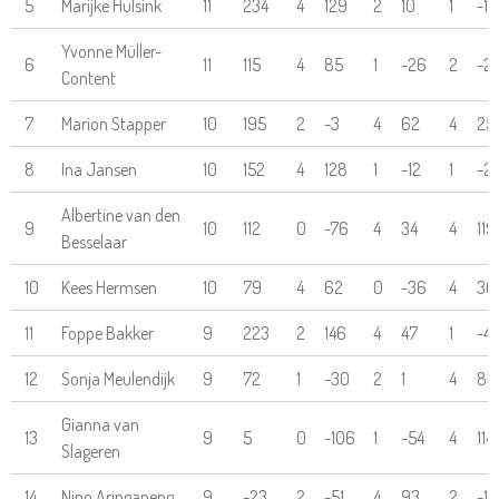
5
Marijke Hulsink
11
234
4
129
2
10
1
-14
Yvonne Müller-
6
11
115
4
85
1
-26
2
-2
Content
7
Marion Stapper
10
195
2
-3
4
62
4
25
8
Ina Jansen
10
152
4
128
1
-12
1
-2
Albertine van den
9
10
112
0
-76
4
34
4
119
Besselaar
10
Kees Hermsen
10
79
4
62
0
-36
4
36
11
Foppe Bakker
9
223
2
146
4
47
1
-4
12
Sonja Meulendijk
9
72
1
-30
2
1
4
83
Gianna van
13
9
5
0
-106
1
-54
4
114
Slageren
14
Nino Aringaneng
9
-23
2
-51
4
93
2
-18