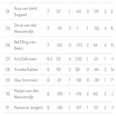
Anja van denb
24
7
37
1
-43
0
-70
2
2
Bogaart
Oscar van den
25
7
-74
2
-1
1
-50
4
65
Nieuwendijk
Nel Elling-van
26
7
-82
0
-173
2
54
4
112
Beers
27
Ans Dalhuisen
6,5
131
4
230
1
-21
1
-11
28
Anneke Bakker
6
161
2
50
0
-44
2
56
29
Olav Sommers
6
-12
1
-58
0
-30
1
7
Marjan van den
30
6
-89
1
-39
2
85
2
-2
Nieuwendijk
31
Marianne Jurgens
6
-90
1
-97
1
-13
2
-9