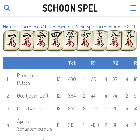
SCHOON SPEL
Ga
direct
naar
Home
»
Toernooien/Tournaments
»
Skôn Spel Toernooi
»
Recr 2011
de
hoofdinhoud
Tot
R1
R2
R3
Ria van der
1
13
400
1
26
4
37
4
16
Putten
2
Geertje van Delft
12
394
2
44
4
74
2
99
3
Cisca Bazuin
12
251
2
-22
2
28
4
42
Agnes
4
11
310
1
-123
2
38
4
28
Schaapsmeerders