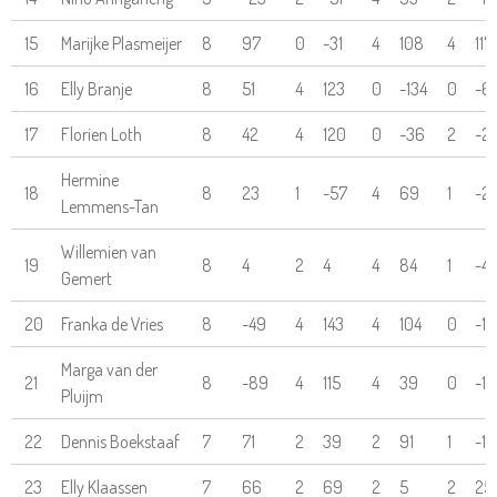
15
Marijke Plasmeijer
8
97
0
-31
4
108
4
117
16
Elly Branje
8
51
4
123
0
-134
0
-6
17
Florien Loth
8
42
4
120
0
-36
2
-2
Hermine
18
8
23
1
-57
4
69
1
-2
Lemmens-Tan
Willemien van
19
8
4
2
4
4
84
1
-4
Gemert
20
Franka de Vries
8
-49
4
143
4
104
0
-15
Marga van der
21
8
-89
4
115
4
39
0
-13
Pluijm
22
Dennis Boekstaaf
7
71
2
39
2
91
1
-11
23
Elly Klaassen
7
66
2
69
2
5
2
25