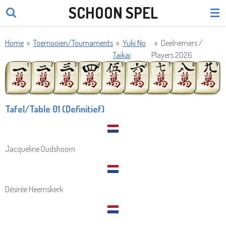
SCHOON SPEL
Ga
direct
naar
Home
»
Toernooien/Tournaments
»
Yuki No
»
Deelnemers /
de
Taikai
Players 2026
hoofdinhoud
Tafel/Table 01 (Definitief)
Jacqueline Oudshoorn
Désirée Heemskerk