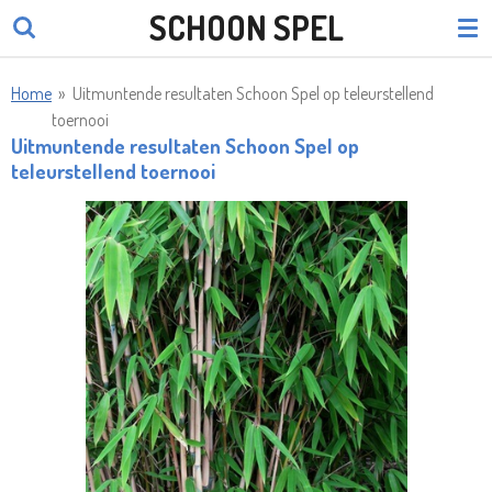
SCHOON SPEL
Ga
direct
naar
Home
»
Uitmuntende resultaten Schoon Spel op teleurstellend
de
toernooi
hoofdinhoud
Uitmuntende resultaten Schoon Spel op
teleurstellend toernooi