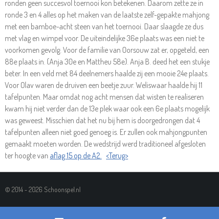
ronden geen succesvol toernooi kon betekenen. Daarom zette ze in
ronde 3 en 4 alles op het maken van de laatste zelf-gepakte mahjong
met een bamboe-acht steen van het toernooi. Daar slaagde ze dus
met vlag en wimpel voor. De uiteindelijke 36e plaats was een niet te
voorkomen gevolg. Voor de familie van Oorsouw zat er, opgeteld, een
88e plaats in. (Anja 30e en Mattheu 58e). Anja B. deed het een stukje
beter. In een veld met 84 deelnemers haalde zij een mooie 24e plaats.
Voor Olav waren de druiven een beetje zuur. Weliswaar haalde hij 11
tafelpunten. Maar omdat nog acht mensen dat wisten te realiseren
kwam hij niet verder dan de 13e plek waar ook een 6e plaats mogelijk
was geweest. Misschien dat het nu bij hem is doorgedrongen dat 4
tafelpunten alleen niet goed genoeg is. Er zullen ook mahjongpunten
gemaakt moeten worden. De wedstrijd werd traditioneel afgesloten
ter hoogte van
aflag 15 op de A2.
<Terug>
© 2014 - 2026 Schoonspel.nl