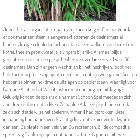
Je zult het als organisatie maar over je heen krijgen. Een uur voordat
er ook maar een steen is aangeraakt stromen de deelnemers al
binnen. Je eigen clubleden hebben dan al een welkom voorbereid met
koffie, thee en gebak waar je je vingers bij aflikt. Allemaal blijde
gezichten omdat ze een plekje hebben veroverd in een veld van 156
deelnemers. Dan zijn er geen wachtrijen bij het inschrijven, loopt het
hele toernooi precies op tijd, is er een lunch dat zijn weerga niet kent en
hebben ze binnen no-time de uitslagen op papier staan. Waar ligt voor
Bamboe Acht en het Valentijnstoernooi dan nog een uitdaging?
Gelukkig konden de spelers die namens Schoon Spel meededen zich
aan deze malaise onttrekken. Zo haalde Ada een prijs binnen omdat
ze op schitterde wijze het spelersnummer 11 had getrokken. Deze
inspanning had haar zoveel kracht gekost dat ze niet verder kwam
dan een 10e plaats in een veld van 68 recreanten. Bij de competitie
spelers zag Franka op tijd in dat haar start met 8 punten uit twee