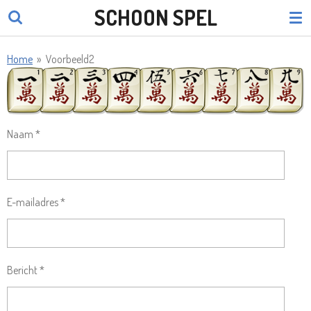
SCHOON SPEL
Ga
direct
naar
Home
»
Voorbeeld2
de
hoofdinhoud
Naam *
E-mailadres *
Bericht *