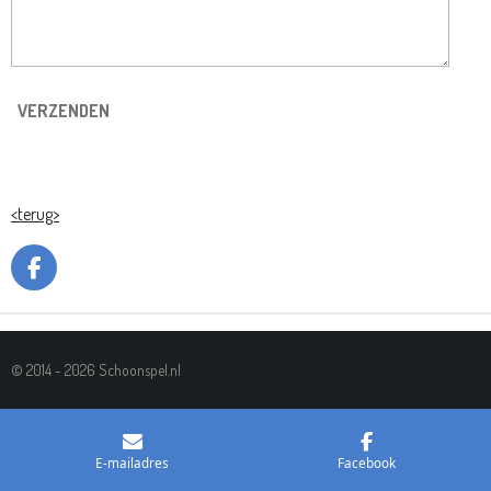
VERZENDEN
<terug>
F
A
C
E
B
© 2014 - 2026 Schoonspel.nl
O
O
K
E-mailadres
Facebook