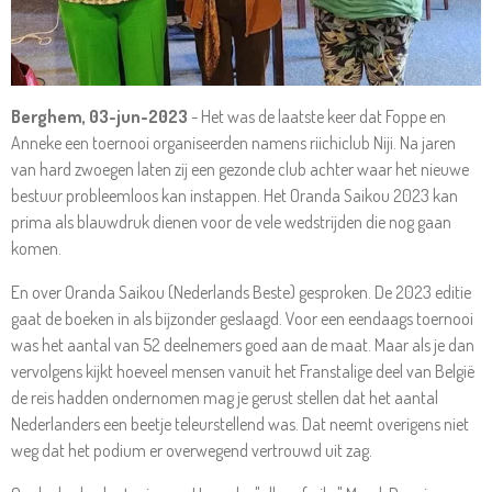
Berghem, 03-jun-2023
- Het was de laatste keer dat Foppe en
Anneke een toernooi organiseerden namens riichiclub Niji. Na jaren
van hard zwoegen laten zij een gezonde club achter waar het nieuwe
bestuur probleemloos kan instappen. Het Oranda Saikou 2023 kan
prima als blauwdruk dienen voor de vele wedstrijden die nog gaan
komen.
En over Oranda Saikou (Nederlands Beste) gesproken. De 2023 editie
gaat de boeken in als bijzonder geslaagd. Voor een eendaags toernooi
was het aantal van 52 deelnemers goed aan de maat. Maar als je dan
vervolgens kijkt hoeveel mensen vanuit het Franstalige deel van België
de reis hadden ondernomen mag je gerust stellen dat het aantal
Nederlanders een beetje teleurstellend was. Dat neemt overigens niet
weg dat het podium er overwegend vertrouwd uit zag.