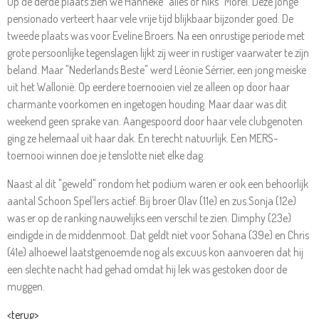
Op de derde plaats zien we Hanneke "alles of niks" Morel. Deze jonge
pensionado verteert haar vele vrije tijd blijkbaar bijzonder goed. De
tweede plaats was voor Eveline Broers. Na een onrustige periode met
grote persoonlijke tegenslagen lijkt zij weer in rustiger vaarwater te zijn
beland. Maar "Nederlands Beste" werd Léonie Sérrier, een jong meiske
uit het Wallonië. Op eerdere toernooien viel ze alleen op door haar
charmante voorkomen en ingetogen houding. Maar daar was dit
weekend geen sprake van. Aangespoord door haar vele clubgenoten
ging ze helemaal uit haar dak. En terecht natuurlijk. Een MERS-
toernooi winnen doe je tenslotte niet elke dag.
Naast al dit "geweld" rondom het podium waren er ook een behoorlijk
aantal Schoon Spel'lers actief. Bij broer Olav (11e) en zus Sonja (12e)
was er op de ranking nauwelijks een verschil te zien. Dimphy (23e)
eindigde in de middenmoot. Dat geldt niet voor Sohana (39e) en Chris
(41e) alhoewel laatstgenoemde nog als excuus kon aanvoeren dat hij
een slechte nacht had gehad omdat hij lek was gestoken door de
muggen.
<terug>