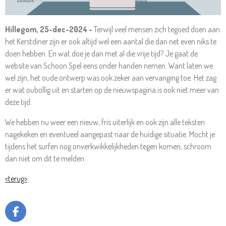
Hillegom, 25-dec-2024 -
Terwijl veel mensen zich tegoed doen aan
het Kerstdiner zijn er ook altijd wel een aantal die dan net even niks te
doen hebben. En wat doe je dan met al die vrije tijd? Je gaat de
website van Schoon Spel eens onder handen nemen. Want laten we
wel zijn, het oude ontwerp was ook zeker aan vervanging toe. Het zag
er wat oubollig uit en starten op de nieuwspagina is ook niet meer van
deze tijd.
We hebben nu weer een nieuw, fris uiterlijk en ook zijn alle teksten
nagekeken en eventueel aangepast naar de huidige situatie. Mocht je
tijdens het surfen nog onverkwikkelijkheden tegen komen, schroom
dan niet om dit te melden.
<terug>
F
A