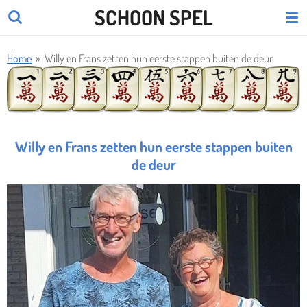
SCHOON SPEL
Ga
direct
naar
Home
»
Willy en Frans zetten hun eerste stappen buiten de deur
de
hoofdinhoud
Willy en Frans zetten hun eerste stappen buiten
de deur