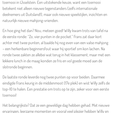
toernooi in IJsselstein. Een uitstekende keuze, want een toernooi
betekent niet alleen nieuwe tegenstanders (zelfs internationale
deelnemers uit Duitsland!), maar ook nieuwe speelstijlen, inzichten en
natuurlijk nieuwe mahjong-vrienden.
En hoe ging het dan? Nou, meteen goed! Willy kwam trots van tafel na
de eerste ronde: “Zo, vier punten in de pocket.” Frans zat daar kort
achter met twee punten, al baalde hij nog even van een valse mahjong
– een herkenbare beginnersfout waar hij sportief om kon lachen. Na
ronde twee zakten ze allebei wat terug in het klassement, maar met een
lekkere lunch in de maag konden ze fris en vol goede moed aan de
slotronde beginnen.
De laatste ronde leverde nog twee punten op voor beiden. Daarmee
eindigde Frans keurig in de middenmoot (17e plek) en wist Willy zelfs de
top-10 te halen. Een prestatie om trots op te zijn, zeker voor een eerste
toernooi!
Het belangrijkste? Dat ze een geweldige dag hebben gehad. Met nieuwe
ervaringen, leerzame momenten en vooral veel plezier hebben Willy en