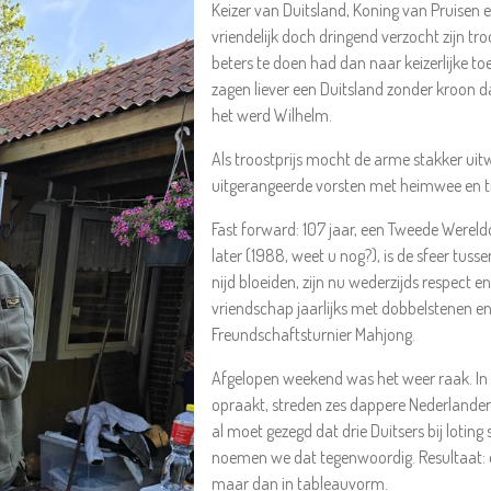
Keizer van Duitsland, Koning van Pruisen 
vriendelijk doch dringend verzocht zijn tro
beters te doen had dan naar keizerlijke t
zagen liever een Duitsland zonder kroon dan
het werd Wilhelm.
Als troostprijs mocht de arme stakker uitw
uitgerangeerde vorsten met heimwee en ti
Fast forward: 107 jaar, een Tweede Werel
later (1988, weet u nog?), is de sfeer tu
nijd bloeiden, zijn nu wederzijds respect
vriendschap jaarlijks met dobbelstenen e
Freundschaftsturnier Mahjong.
Afgelopen weekend was het weer raak. In het
opraakt, streden zes dappere Nederlander
al moet gezegd dat drie Duitsers bij loti
noemen we dat tegenwoordig. Resultaat: 
maar dan in tableauvorm.