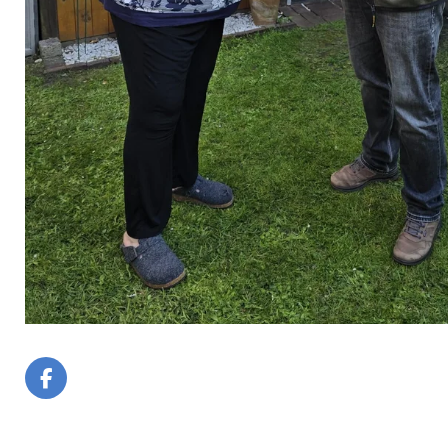
F
A
C
E