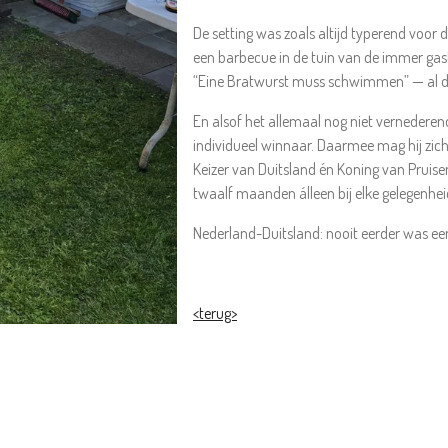
De setting was zoals altijd typerend voor 
een barbecue in de tuin van de immer gastvri
“Eine Bratwurst muss schwimmen” — al da
En alsof het allemaal nog niet vernedere
individueel winnaar. Daarmee mag hij zich e
Keizer van Duitsland én Koning van Pruis
twaalf maanden álleen bij elke gelegenhei
Nederland-Duitsland: nooit eerder was een
<terug>