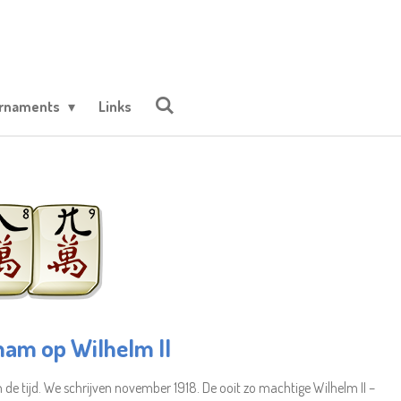
urnaments
Links
nam op Wilhelm II
 de tijd. We schrijven november 1918. De ooit zo machtige Wilhelm II –