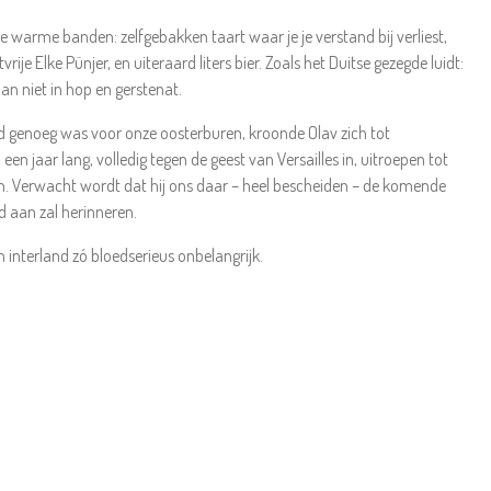
de warme banden: zelfgebakken taart waar je je verstand bij verliest,
je Elke Pünjer, en uiteraard liters bier. Zoals het Duitse gezegde luidt:
n niet in hop en gerstenat.
nd genoeg was voor onze oosterburen, kroonde Olav zich tot
en jaar lang, volledig tegen de geest van Versailles in, uitroepen tot
en. Verwacht wordt dat hij ons daar – heel bescheiden – de komende
d aan zal herinneren.
 interland zó bloedserieus onbelangrijk.