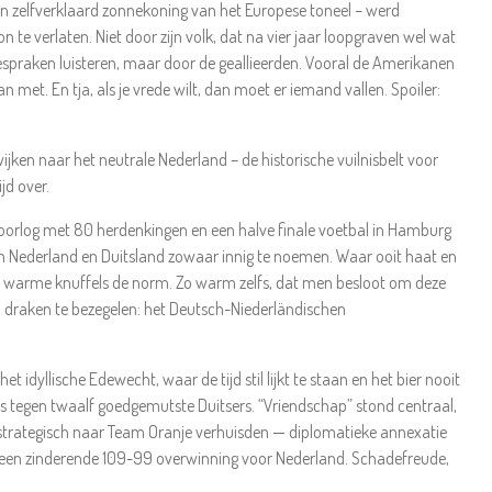
en zelfverklaard zonnekoning van het Europese toneel – werd
on te verlaten. Niet door zijn volk, dat na vier jaar loopgraven wel wat
oespraken luisteren, maar door de geallieerden. Vooral de Amerikanen
 met. En tja, als je vrede wilt, dan moet er iemand vallen. Spoiler:
ijken naar het neutrale Nederland – de historische vuilnisbelt voor
jd over.
doorlog met 80 herdenkingen en een halve finale voetbal in Hamburg
ssen Nederland en Duitsland zowaar innig te noemen. Waar ooit haat en
 en warme knuffels de norm. Zo warm zelfs, dat men besloot om deze
n draken te bezegelen: het Deutsch-Niederländischen
 idyllische Edewecht, waar de tijd stil lijkt te staan en het bier nooit
s tegen twaalf goedgemutste Duitsers. “Vriendschap” stond centraal,
ng strategisch naar Team Oranje verhuisden — diplomatieke annexatie
een zinderende 109-99 overwinning voor Nederland. Schadefreude,