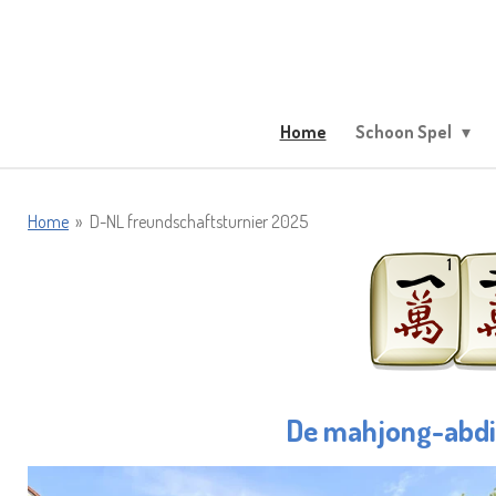
Ga
direct
naar
de
hoofdinhoud
Home
Schoon Spel
Home
»
D-NL freundschaftsturnier 2025
De mahjong-abdic