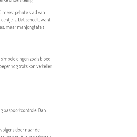
jke ondertiteling.
s) meest gehate stad van
entje is. Dat scheelt, want
ras, maar mahjongtafels.
s simpele dingen zoals bloed
oeger nog trots kon vertellen
ng paspoortcontrole. Dan:
rvolgens door naar de