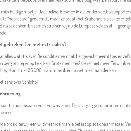
hakelde moeiteloos over naar ABN zodra het nodig was. Een soort menseli
t mijn huidige maatje: Jacqueline. Geboren in de (onder voetbalsupporter
fs “hoofdstad” genoemd), maar ze praat met Brabanders alsof ze er zelf e
t na te denken. En samen struinen wij nu de Europese velden af — geen g
heid.
 gebreken (en met extra kilo’s)
t alles wat stroever. De conditie neemt af, het gewicht neemt toe, en zelf
n berg om tegenop te kijken. Grote menigtes? Liever niet meer. Terwijl ik vr
embley stond met 85.000 man, moet ik er nu niet meer aan denken.
t eens over Schiphol.
beproeving
 soort hindernisbaan voor volwassenen. Eerst zigzaggen door linten richti
meneer.”
nde broek, terwijl een wildvreemde man je betast op zoek naar metaal. Ve