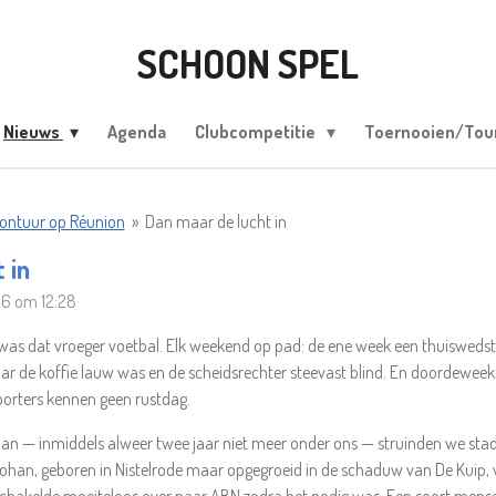
SCHOON SPEL
Nieuws
Agenda
Clubcompetitie
Toernooien/To
vontuur op Réunion
»
Dan maar de lucht in
 in
26 om 12:28
was dat vroeger voetbal. Elk weekend op pad: de ene week een thuiswedst
r de koffie lauw was en de scheidsrechter steevast blind. En doordeweeks
porters kennen geen rustdag.
 — inmiddels alweer twee jaar niet meer onder ons — struinden we stadio
Johan, geboren in Nistelrode maar opgegroeid in de schaduw van De Kuip, 