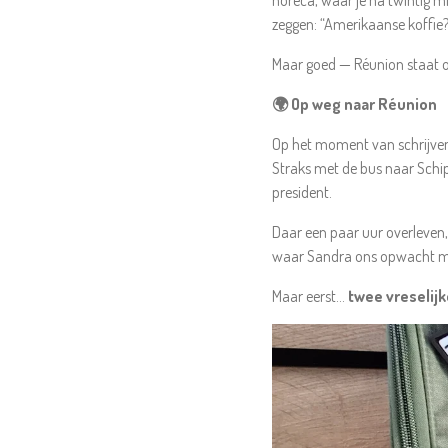
horeca, waar je na twintig 
zeggen: “Amerikaanse koffie
Maar goed — Réunion staat o
🌍 Op weg naar Réunion
Op het moment van schrijven
Straks met de bus naar Schiph
president.
Daar een paar uur overleven
waar Sandra ons opwacht m
Maar eerst…
twee vreselijk