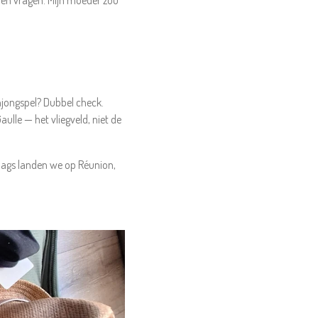
urven vragen. Mijn moeder zou
hjongspel? Dubbel check.
ulle — het vliegveld, niet de
dags landen we op Réunion,