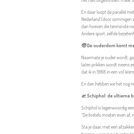
het had uitgevonden, maar sc
En daar loopt de parallel me
Nederland (door sommigen zel
dan hoeven die tenminste nie
Andere sport, zelfde bezeten
🧓 De ouderdom komt met
Naarmate je ouder wordt, gaa
laten prikken wordt ineens ee
dat ik in 1988 in een vol W
En dan hebben we het nog nie
🛫 Schiphol: de ultieme 
Schiphol is tegenwoordig een
“De bretels moeten even af, 
Sta je daar, met een afzakke