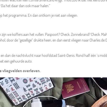
minuten wachten een
coffee americano
krijgt. Thuis zou ik dat niet eens d
? Ga het daar dan ook maar halen.”
p het programma. En dan ontkom je niet aan vliegen.
 zijn we koffers aan het vullen. Paspoort? Check. Zonnebrand? Check. Ma
ol, door de “gezellige” drukte heen, en dan eerst vliegen naar Charles de Ga
, en dan de nachtvlucht naar hoofdstad Saint-Denis. Rond half één ’s mid
et een gehuurde auto.
e vliegvelden overleven.