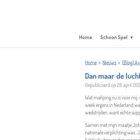
Ga
direct
naar
de
hoofdinhoud
Home
Schoon Spel
Home
»
Nieuws
»
(Blog) A
Dan maar de lucht
Gepubliceerd op 28 april 20
Wat mahjong nu is voor mij, 
week ergens in Nederland waa
wedstrijden, want echte sup
Samen met mijn maatje Johan
nationale verplichting was. 