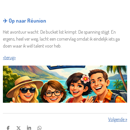
✈️ Op naar Réunion
Het avontuur wacht. De bucket list krimpt. De spanning stijgt. En
ergens, heel ver weg, lacht een cornervlag omdat ik eindelijk iets ga
doen waar ik wél talent voor heb.
<terug>
Volgende
»
D
D
S
D