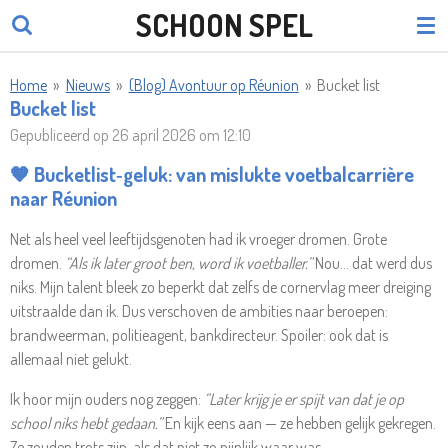
SCHOON SPEL
Ga
direct
naar
Home
»
Nieuws
»
(Blog) Avontuur op Réunion
»
Bucket list
de
Bucket list
hoofdinhoud
Gepubliceerd op 26 april 2026 om 12:10
🧡 Bucketlist‑geluk: van mislukte voetbalcarrière
naar Réunion
Net als heel veel leeftijdsgenoten had ik vroeger dromen. Grote
dromen.
“Als ik later groot ben, word ik voetballer.”
Nou… dat werd dus
niks. Mijn talent bleek zo beperkt dat zelfs de cornervlag meer dreiging
uitstraalde dan ik. Dus verschoven de ambities naar beroepen:
brandweerman, politieagent, bankdirecteur. Spoiler: ook dat is
allemaal niet gelukt.
Ik hoor mijn ouders nog zeggen:
“Later krijg je er spijt van dat je op
school niks hebt gedaan.”
En kijk eens aan — ze hebben gelijk gekregen.
Ze zouden trots zijn, als dat niet zo pijnlijk waar was.