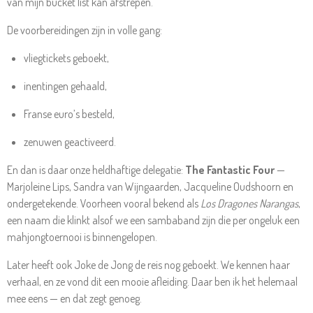
van mijn bucket list kan afstrepen.
De voorbereidingen zijn in volle gang:
vliegtickets geboekt,
inentingen gehaald,
Franse euro’s besteld,
zenuwen geactiveerd.
En dan is daar onze heldhaftige delegatie:
The Fantastic Four
—
Marjoleine Lips, Sandra van Wijngaarden, Jacqueline Oudshoorn en
ondergetekende. Voorheen vooral bekend als
Los Dragones Narangas
,
een naam die klinkt alsof we een sambaband zijn die per ongeluk een
mahjongtoernooi is binnengelopen.
Later heeft ook Joke de Jong de reis nog geboekt. We kennen haar
verhaal, en ze vond dit een mooie afleiding. Daar ben ik het helemaal
mee eens — en dat zegt genoeg.