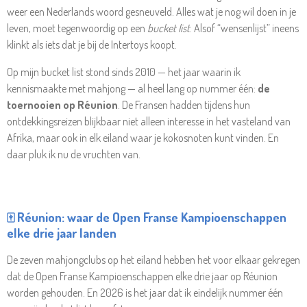
weer een Nederlands woord gesneuveld. Alles wat je nog wil doen in je
leven, moet tegenwoordig op een
bucket list
. Alsof “wensenlijst” ineens
klinkt als iets dat je bij de Intertoys koopt.
Op mijn bucket list stond sinds 2010 — het jaar waarin ik
kennismaakte met mahjong — al heel lang op nummer één:
de
toernooien op Réunion
. De Fransen hadden tijdens hun
ontdekkingsreizen blijkbaar niet alleen interesse in het vasteland van
Afrika, maar ook in elk eiland waar je kokosnoten kunt vinden. En
daar pluk ik nu de vruchten van.
🀄 Réunion: waar de Open Franse Kampioenschappen
elke drie jaar landen
De zeven mahjongclubs op het eiland hebben het voor elkaar gekregen
dat de Open Franse Kampioenschappen elke drie jaar op Réunion
worden gehouden. En 2026 is het jaar dat ik eindelijk nummer één